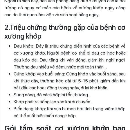
Ngoài ra hiện nay, dân văn phòng đang được khuyến cáo là đối
tượng có nguy cơ mắc các bệnh về xương khớp ngày càng
cao do thói quen làm việc và sinh hoạt hằng ngày.
2.Triệu chứng thường gặp của bệnh cơ
xương khớp
Đau khớp: Đây là triệu chứng điển hình của các bệnh về
cơ xương khớp. Người bệnh có thể bị đau cơ học hoặc
đau kéo dài. Đau tăng khi vận động, giảm khi nghỉ ngơi.
Thường đau nhiều về đêm, nhức mỏi toàn thân…
Cứng khớp vào buổi sáng: Cứng khớp vào buổi sáng, sau
khi thức dậy, thường kéo dài từ 5-15 phút, giảm dần khi
bắt đầu các hoạt động trong ngày, đi lại khó khăn.
Sưng nóng, đỏ các khớp bị tổn thương.
Khớp phát ra tiếng lạo xạo khi di chuyển.
Biến dạng khớp: Khi sụn bị mòn bởi tình trạng viêm khớp
có thể xuất hiện biến dạng khớp.
Gói tầm soát cơ xương khớp bao