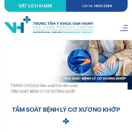
ĐẶT LỊCH KHÁM
Liên hệ:
1800 2289
TRANG CHỦ
/
Gói tầm soát
/
Gói tầm soát
/
TẦM SOÁT BỆNH LÝ CƠ XƯƠNG KHỚP
TẦM SOÁT BỆNH LÝ CƠ XƯƠNG KHỚP