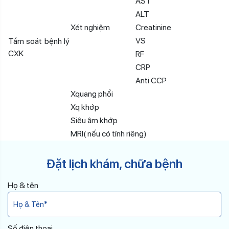
AST
ALT
Xét nghiệm
Creatinine
VS
Tầm soát bệnh lý
CXK
RF
CRP
Anti CCP
Xquang phổi
Xq khớp
Siêu âm khớp
MRI( nếu có tính riêng)
Đặt lịch khám, chữa bệnh
Họ & tên
Số điện thoại