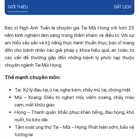
GIỚI THIỆU
ĐẶT LỊCH
Bác sĩ Ngô Anh Tuấn là chuyên gia Tai Mũi Họng với hơn 25
năm kinh nghiệm lâm sàng trong thăm khám và điều trị. Với sự
am hiểu sâu sắc và kỹ năng thực hành thuần thục, bác sĩ mang
đến cho bệnh nhân các giải pháp y khoa hiệu quả, an toàn, từ
các vấn đề thường gặp đến những bệnh lý phức tạp thuộc
chuyên ngành Tai Mũi Họng.
Thế mạnh chuyên môn:
Tai: Xử lý đau tai, ù tai, nghe kém, chảy mủ tai, chóng mặt
Mũi – Xoang: Điều trị nghẹt mũi, viêm xoang, chảy máu
cam, mất khứu giác
Họng – Thanh quản: Khắc phục khàn tiếng, đau họng, khó
nuốt, ho kéo dài
Tầm soát ung thư Tai – Mũi – Họng: Phát hiện sớm, bảo vệ
tương lai