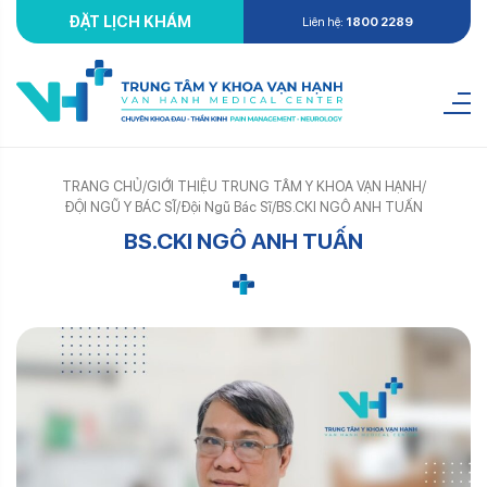
ĐẶT LỊCH KHÁM
Liên hệ:
1800 2289
TRANG CHỦ
/
GIỚI THIỆU TRUNG TÂM Y KHOA VẠN HẠNH
/
ĐỘI NGŨ Y BÁC SĨ
/
Đội Ngũ Bác Sĩ
/
BS.CKI NGÔ ANH TUẤN
BS.CKI NGÔ ANH TUẤN