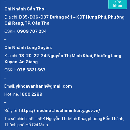
–
sức
khỏe
Chi Nhánh Cần Thơ:
Địa chỉ:
D35-D36-D37 Đường số 1 – KĐT Hưng Phú, Phường
Cái Răng, TP. Cần Thơ
CSKH:
0909 707 234
–
Chi Nhánh Long Xuyên:
Địa chỉ:
18-20-22-24 Nguyễn Thị Minh Khai, Phường Long
Xuyên, An Giang
CSKH:
078 3831 567
–
Email:
ykhoavanhanh@gmail.com
Hotline:
1800 2289
–
Sở y tế:
https://medinet.hochiminhcity.gov.vn/
Trụ sở chính: 59 – 59B Nguyễn Thị Minh Khai, phường Bến Thành,
Thành phố Hồ Chí Minh.