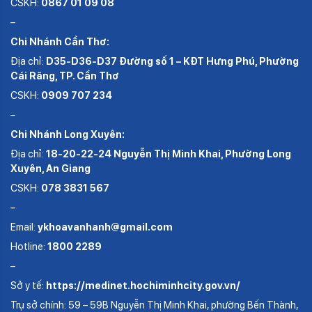
CSKH:
0867 01 09 08
–
Chi Nhánh Cần Thơ:
Địa chỉ:
D35-D36-D37 Đường số 1 – KĐT Hưng Phú, Phường
Cái Răng, TP. Cần Thơ
CSKH:
0909 707 234
–
Chi Nhánh Long Xuyên:
Địa chỉ:
18-20-22-24 Nguyễn Thị Minh Khai, Phường Long
Xuyên, An Giang
CSKH:
078 3831 567
–
Email:
ykhoavanhanh@gmail.com
Hotline:
1800 2289
–
Sở y tế:
https://medinet.hochiminhcity.gov.vn/
Trụ sở chính: 59 – 59B Nguyễn Thị Minh Khai, phường Bến Thành,