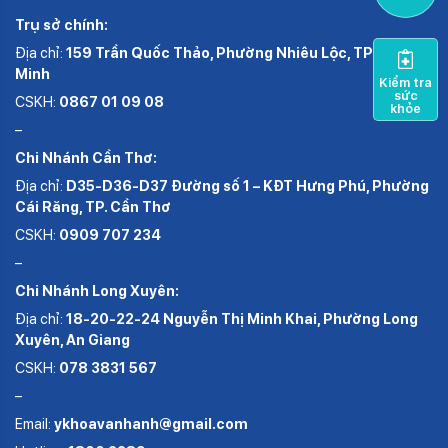
Trụ sở chính:
Địa chỉ:
159 Trần Quốc Thảo, Phường Nhiêu Lộc, TP.Hồ Chí
Minh
Kiểm tra
sức
CSKH:
0867 01 09 08
khỏe
–
Chi Nhánh Cần Thơ:
Địa chỉ:
D35-D36-D37 Đường số 1 – KĐT Hưng Phú, Phường
Cái Răng, TP. Cần Thơ
CSKH:
0909 707 234
–
Chi Nhánh Long Xuyên:
Địa chỉ:
18-20-22-24 Nguyễn Thị Minh Khai, Phường Long
Xuyên, An Giang
CSKH:
078 3831 567
–
Email:
ykhoavanhanh@gmail.com