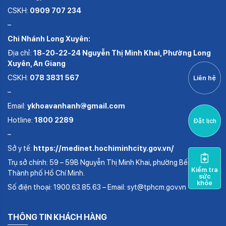
CSKH:
0909 707 234
–
Chi Nhánh Long Xuyên:
Địa chỉ:
18-20-22-24 Nguyễn Thị Minh Khai, Phường Long
Xuyên, An Giang
CSKH:
078 3831 567
Liên hệ
–
Email:
ykhoavanhanh@gmail.com
Hotline:
1800 2289
Đặt lịch
–
Sở y tế:
https://medinet.hochiminhcity.gov.vn/
Trụ sở chính: 59 – 59B Nguyễn Thị Minh Khai, phường Bến Thành,
Kiểm tra
Thành phố Hồ Chí Minh.
sức
khỏe
Số điện thoại: 1900.63.85.63 – Email: syt@tphcm.gov.vn
THÔNG TIN KHÁCH HÀNG