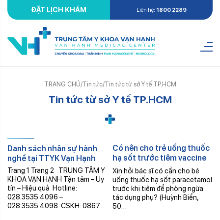
ĐẶT LỊCH KHÁM
Liên hệ:
1800 2289
TRANG CHỦ
/
Tin tức
/
Tin tức từ sở Y tế TP.HCM
Tin tức từ sở Y tế TP.HCM
Th6
Th10
Có nên cho trẻ uống thuốc
Danh sách nhân sự hành
08
29
hạ sốt trước tiêm vaccine
nghề tại TTYK Vạn Hạnh
Covid?
Trang 1 Trang 2 TRUNG TÂM Y
Xin hỏi bác sĩ có cần cho bé
KHOA VẠN HẠNH Tận tâm – Uy
uống thuốc hạ sốt paracetamol
tín – Hiệu quả Hotline:
trước khi tiêm để phòng ngừa
028.3535.4096 –
tác dụng phụ? (Huỳnh Biển,
028.3535.4098 CSKH: 0867…
50…