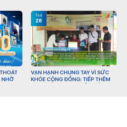
TRÊN ZALO MINI APP: TIỆN LỢI
NGAY TRONG TẦM TAY
Th4
28
 THOÁT
VẠN HẠNH CHUNG TAY VÌ SỨC
P NHỜ
KHỎE CỘNG ĐỒNG: TIẾP THÊM
 HẠNH
NGHỊ LỰC CHO EM KIỆT ƯỚC MƠ
ĐẾN TRƯỜNG