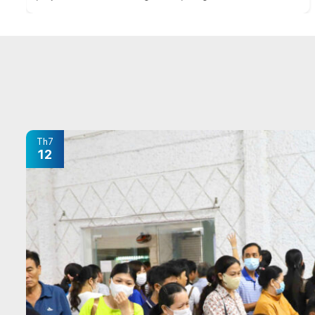
Th7
12