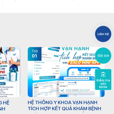
Liên hệ
Th6
01
Đặt lịch
Kiểm tra
sức
khỏe
HỆ THỐNG Y KHOA VẠN HẠNH
G HỆ
TÍCH HỢP KẾT QUẢ KHÁM BỆNH
NH