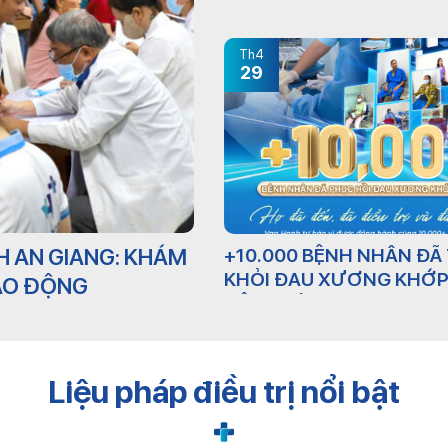
Th4
29
H AN GIANG: KHÁM
+10.000 BỆNH NHÂN ĐÃ
KHỎI ĐAU XƯƠNG KHỚ
LAO ĐỘNG
LIỆU PHÁP PRP TẠI VẠN
Liệu pháp điều trị nổi bật