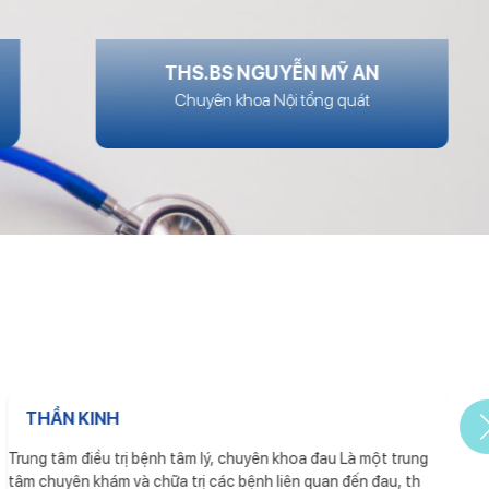
THS.BS NGUYỄN MỸ AN
Chuyên khoa Nội tổng quát
THẦN KINH
Trung tâm điều trị bệnh tâm lý, chuyên khoa đau Là một trung
T
tâm chuyên khám và chữa trị các bệnh liên quan đến đau, th
h