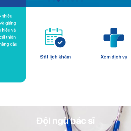
 nhiều
 và giảng
u hiều và
ải thiện
 hàng đầu
Đặt lịch khám
Xem dịch vụ
Đội ngũ bác sĩ