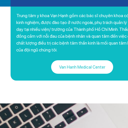
Trung tâm y khoa Vạn Hạnh gồm các bác sĩ chuyên khoa có
kinh nghiệm, được đào tạo ở nước ngoài, phụ trách quản lý
dạy tại nhiều viện/ trường của Thành phố Hồ Chí Minh. Thấ
đồng cảm với nỗi đau của bệnh nhân và quan tâm đến việc c
chất lượng điều trị các bệnh tâm thần kinh là mối quan tâm
của đội ngũ chúng tôi.
Van Hanh Medical Center