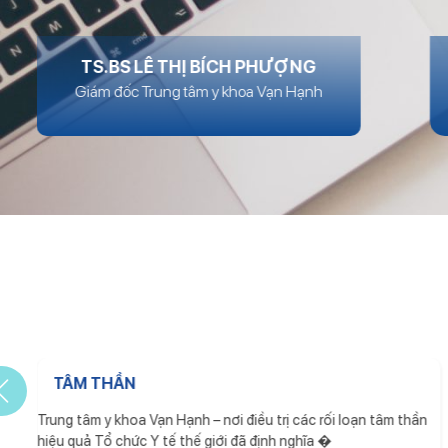
TS.BS LÊ THỊ BÍCH PHƯỢNG
Giám đốc Trung tâm y khoa Vạn Hạnh
TÂM THẦN
Trung tâm y khoa Vạn Hạnh – nơi điều trị các rối loạn tâm thần
hiệu quả Tổ chức Y tế thế giới đã định nghĩa �