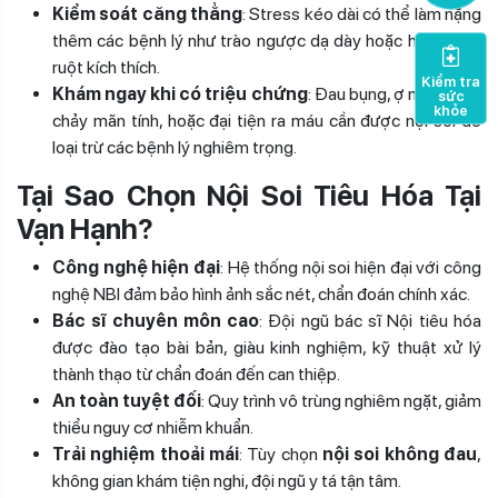
Kiểm soát căng thẳng
: Stress kéo dài có thể làm nặng
thêm các bệnh lý như trào ngược dạ dày hoặc hội chứng
ruột kích thích.
Kiểm tra
Khám ngay khi có triệu chứng
: Đau bụng, ợ nóng, tiêu
sức
khỏe
chảy mãn tính, hoặc đại tiện ra máu cần được nội soi để
loại trừ các bệnh lý nghiêm trọng.
Tại Sao Chọn Nội Soi Tiêu Hóa Tại
Vạn Hạnh?
Công nghệ hiện đại
: Hệ thống nội soi hiện đại với công
nghệ NBI đảm bảo hình ảnh sắc nét, chẩn đoán chính xác.
Bác sĩ chuyên môn cao
: Đội ngũ bác sĩ Nội tiêu hóa
được đào tạo bài bản, giàu kinh nghiệm, kỹ thuật xử lý
thành thạo từ chẩn đoán đến can thiệp.
An toàn tuyệt đối
: Quy trình vô trùng nghiêm ngặt, giảm
thiểu nguy cơ nhiễm khuẩn.
Trải nghiệm thoải mái
: Tùy chọn
nội soi không đau
,
không gian khám tiện nghi, đội ngũ y tá tận tâm.