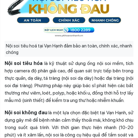
Nội soi tiêu hoá tại Vạn Hạnh đảm bảo an toàn, chính xác, nhanh
chóng
Nội soi tiêu hóa
là kỹ thuật sử dụng ống nội soi mềm, tích
hợp camera độ phân giải cao, để quan sát trực tiếp bên trong
thực quản, dạ dày, tá tràng (nội soi dạ dày) hoặc đại tràng (nội
soi đại tràng). Phương pháp này giúp bác sĩ phát hiện các bất
thường như viêm, loét, polyp, hoặc khối u, đồng thời hỗ trợ lấy
mẫu mô (sinh thiết) để kiểm tra ung thư hoặc nhiễm khuẩn.
Nội soi không đau
là một lựa chọn đặc biệt tại Vạn Hạnh, sử
dụng gây mê để bệnh nhân cảm thấy thoải mái, không khó chịu
trong suốt quá trình. Với thời gian thực hiện nhanh (10-20
phút) và ít xâm lấn, nội soi là công cụ hiệu quả để tầm soát và