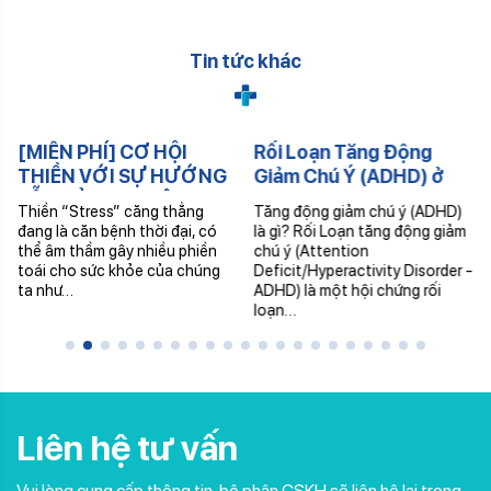
Tin tức khác
[MIỄN PHÍ] CƠ HỘI
Rối Loạn Tăng Động
THIỀN VỚI SỰ HƯỚNG
Giảm Chú Ý (ADHD) ở
DẪN CỦA CHUYÊN GIA
trẻ
Thiền “Stress” căng thẳng
Tăng động giảm chú ý (ADHD)
đang là căn bệnh thời đại, có
là gì? Rối Loạn tăng động giảm
thể âm thầm gây nhiều phiền
chú ý (Attention
toái cho sức khỏe của chúng
Deficit/Hyperactivity Disorder -
ta như…
ADHD) là một hội chứng rối
loạn…
Liên hệ tư vấn
Vui lòng cung cấp thông tin, bộ phận CSKH sẽ liên hệ lại trong