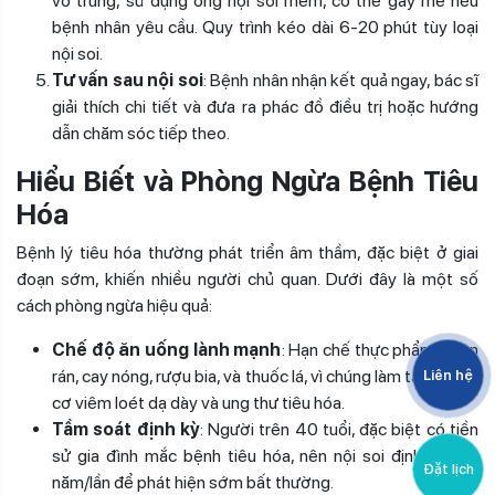
vô trùng, sử dụng ống nội soi mềm, có thể gây mê nếu
bệnh nhân yêu cầu. Quy trình kéo dài 6-20 phút tùy loại
nội soi.
Tư vấn sau nội soi
: Bệnh nhân nhận kết quả ngay, bác sĩ
giải thích chi tiết và đưa ra phác đồ điều trị hoặc hướng
dẫn chăm sóc tiếp theo.
Hiểu Biết và Phòng Ngừa Bệnh Tiêu
Hóa
Bệnh lý tiêu hóa thường phát triển âm thầm, đặc biệt ở giai
đoạn sớm, khiến nhiều người chủ quan. Dưới đây là một số
cách phòng ngừa hiệu quả:
Chế độ ăn uống lành mạnh
: Hạn chế thực phẩm chiên
rán, cay nóng, rượu bia, và thuốc lá, vì chúng làm tăng nguy
Liên hệ
cơ viêm loét dạ dày và ung thư tiêu hóa.
Tầm soát định kỳ
: Người trên 40 tuổi, đặc biệt có tiền
sử gia đình mắc bệnh tiêu hóa, nên nội soi định kỳ 1-2
Đặt lịch
năm/lần để phát hiện sớm bất thường.