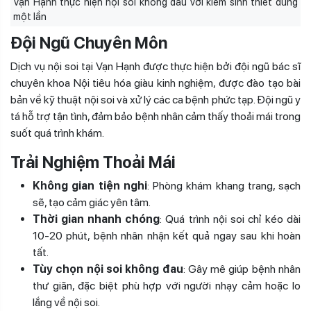
Vạn Hạnh thực hiện nội soi không đau với kiềm sinh thiết dùng
một lần
Đội Ngũ Chuyên Môn
Dịch vụ nội soi tại Vạn Hạnh được thực hiện bởi đội ngũ bác sĩ
chuyên khoa Nội tiêu hóa giàu kinh nghiệm, được đào tạo bài
bản về kỹ thuật nội soi và xử lý các ca bệnh phức tạp. Đội ngũ y
tá hỗ trợ tận tình, đảm bảo bệnh nhân cảm thấy thoải mái trong
suốt quá trình khám.
Trải Nghiệm Thoải Mái
Không gian tiện nghi
: Phòng khám khang trang, sạch
sẽ, tạo cảm giác yên tâm.
Thời gian nhanh chóng
: Quá trình nội soi chỉ kéo dài
10-20 phút, bệnh nhân nhận kết quả ngay sau khi hoàn
tất.
Tùy chọn nội soi không đau
: Gây mê giúp bệnh nhân
thư giãn, đặc biệt phù hợp với người nhạy cảm hoặc lo
lắng về nội soi.