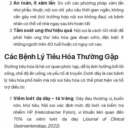
An toàn, ít xâm lấn
: So với các phương pháp xâm lấn
như phẫu thuật, nội soi chỉ yêu cầu thời gian ngắn, không
cần gây mê (trừ trường hợp nội soi không đau) và bệnh
nhân có thể về nhà ngay sau khi hoàn tất.
Tầm soát ung thư hiệu quả
: Nội soi là cách tốt nhất để
phát hiện ung thư tiêu hóa giai đoạn sớm, đặc biệt ở
những người trên 40 tuổi hoặc có nguy cơ cao.
Các Bệnh Lý Tiêu Hóa Thường Gặp
Đường tiêu hóa là hệ cơ quan phức tạp, dễ bị ảnh hưởng bởi lối
sống, chế độ ăn uống, và yếu tố di truyền. Dưới đây là các bệnh
lý tiêu hóa phổ biến mà nội soi tiêu hóa có thể phát hiện và hỗ
trợ điều trị:
Viêm loét dạ dày – tá tràng
: Gây đau thượng vị, buồn
nôn, khó tiêu. Nội soi xác định mức độ loét và kiểm tra
nhiễm HP (Helicobacter Pylori), vi khuẩn liên quan đến
70% ca viêm loét dạ dày (
Journal of Clinical
Gastroenterology, 2022
).