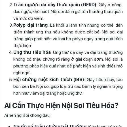
Trào ngược dạ dày thực quản (GERD)
: Gây ợ nóng,
đau ngực, khó nuốt. Nội soi đánh giá tổn thương thực quản
và mức độ viêm.
Polyp đại tràng
: Là khối u lành tính nhưng có thể tiến
triển thành ung thư nếu không được cắt bỏ. Nội soi đại
tràng giúp phát hiện và loại bỏ polyp ngay trong quá trình
thực hiện.
Ung thư tiêu hóa
: Ung thư dạ dày và đại tràng thường
không có triệu chứng rõ ràng ở giai đoạn sớm. Nội soi là
phương pháp hiệu quả nhất để phát hiện và sinh thiết mô
nghi ngờ.
Hội chứng ruột kích thích (IBS)
: Gây tiêu chảy, táo
bón xen kẽ. Nội soi giúp loại trừ các bệnh lý nghiêm trọng
hơn như viêm đại tràng hoặc ung thư.
Ai Cần Thực Hiện Nội Soi Tiêu Hóa?
Ai nên nội soi không đau:
Người có triệu chứng bất thường
: Đau bụng kéo dài,