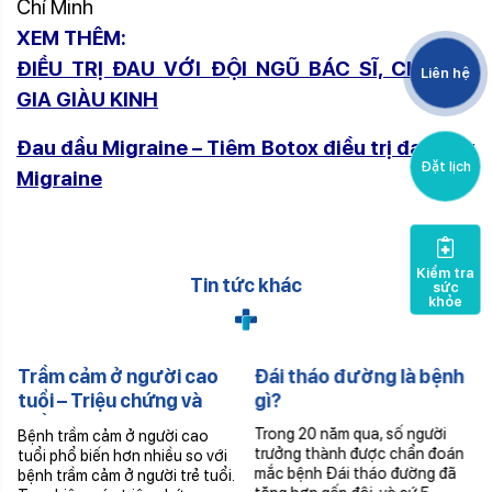
Chí Minh
XEM THÊM:
ĐIỀU TRỊ ĐAU VỚI ĐỘI NGŨ BÁC SĨ, CHUYÊN
Liên hệ
GIA GIÀU KINH
Đau đầu Migraine – Tiêm Botox điều trị đau đầu
Đặt lịch
Migraine
Kiểm tra
Tin tức khác
sức
khỏe
Trầm cảm ở người cao
Đái tháo đường là bệnh
tuổi – Triệu chứng và
gì?
Điều trị
Trong 20 năm qua, số người
Bệnh trầm cảm ở người cao
trưởng thành được chẩn đoán
tuổi phổ biến hơn nhiều so với
mắc bệnh Đái tháo đường đã
bệnh trầm cảm ở người trẻ tuổi.