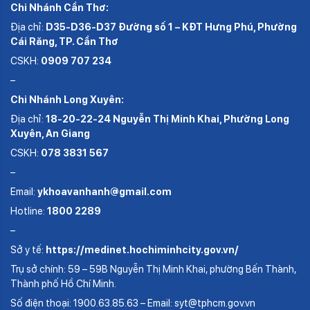
Chi Nhánh Cần Thơ:
Địa chỉ:
D35-D36-D37 Đường số 1 – KĐT Hưng Phú, Phường
Cái Răng, TP. Cần Thơ
CSKH:
0909 707 234
–
Chi Nhánh Long Xuyên:
Địa chỉ:
18-20-22-24 Nguyễn Thị Minh Khai, Phường Long
Xuyên, An Giang
CSKH:
078 3831 567
–
Email:
ykhoavanhanh@gmail.com
Hotline:
1800 2289
–
Sở y tế:
https://medinet.hochiminhcity.gov.vn/
Trụ sở chính: 59 – 59B Nguyễn Thị Minh Khai, phường Bến Thành,
Thành phố Hồ Chí Minh.
Số điện thoại: 1900.63.85.63 – Email: syt@tphcm.gov.vn