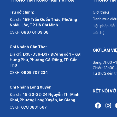
THÔNG TIN TRUNG TÂM Y KHOA
THÔNG TIN
Trụ sở chính:
Giới thiệu
Danh mục điều 
Địa chỉ:
159 Trần Quốc Thảo, Phường
Nhiêu Lộc, TP.Hồ Chí Minh
Liệu pháp điều 
CSKH:
0867 01 09 08
Liên hệ
–
Chi Nhánh Cần Thơ:
GIỜ LÀM VI
Địa chỉ:
D35-D36-D37 Đường số 1 – KĐT
Hưng Phú, Phường Cái Răng, TP. Cần
Sáng: 7h00 – 
Thơ
Chiều: 13h00 
CSKH:
0909 707 234
Từ thứ 2 đến t
–
Chi Nhánh Long Xuyên:
KẾT NỐI VỚ
Địa chỉ:
18-20-22-24 Nguyễn Thị Minh
Khai, Phường Long Xuyên, An Giang
CSKH:
078 3831 567
–