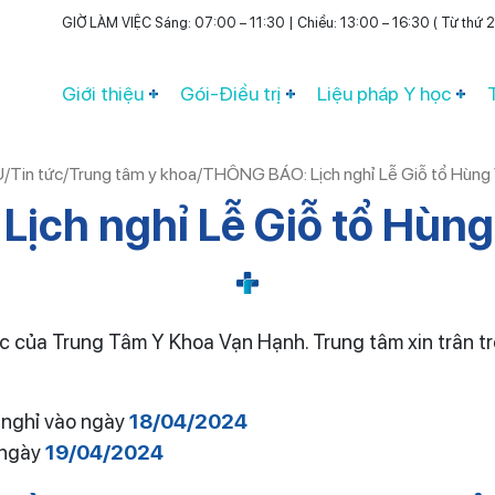
GIỜ LÀM VIỆC Sáng: 07:00 – 11:30 | Chiều: 13:00 – 16:30 ( Từ thứ 2 
Giới thiệu
Gói-Điều trị
Liệu pháp Y học
Ủ
/
Tin tức
/
Trung tâm y khoa
/
THÔNG BÁO: Lịch nghỉ Lễ Giỗ tổ Hùn
Lịch nghỉ Lễ Giỗ tổ Hùn
ác của Trung Tâm Y Khoa Vạn Hạnh.
Trung tâm xin trân tr
n nghỉ vào ngày
18/04/2024
 ngày
19/04/2024