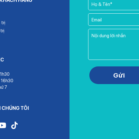
 KHÁCH HÀNG
trị
trị
ỆC
Please leave this field empty.
Gửi
11h30
– 16h30
hứ 7
I CHÚNG TÔI