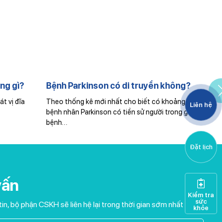
Bệnh Parkinson có di truyền không?
Theo thống kê mới nhất cho biết có khoảng từ 10 -15% ca
Liên hệ
bệnh nhân Parkinson có tiền sử người trong gia đình mắc
N
bệnh…
c
Đặt lịch
vấn
Kiểm tra
sức
tin, bộ phận CSKH sẽ liên hệ lại trong thời gian sớm nhất
khỏe