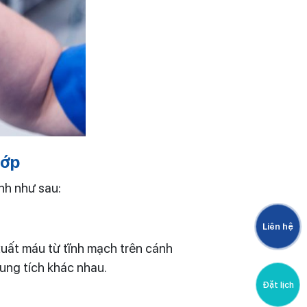
hớp
nh như sau:
Liên hệ
xuất máu từ tĩnh mạch trên cánh
dung tích khác nhau.
Đặt lịch