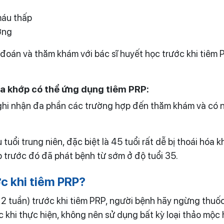
máu thấp
ờng
n đoán và thăm khám với bác sĩ huyết học trước khi tiê
hóa khớp có thể ứng dụng tiêm PRP:
ghi nhận đa phần các trường hợp đến thăm khám và có n
uổi trung niên, đặc biệt là 45 tuổi rất dễ bị thoái hóa k
 trước đó đã phát bệnh từ sớm ở độ tuổi 35.
ớc khi tiêm PRP?
là 2 tuần) trước khi tiêm PRP, người bệnh hãy ngừng th
 khi thực hiện, không nên sử dụng bất kỳ loại thảo mộc