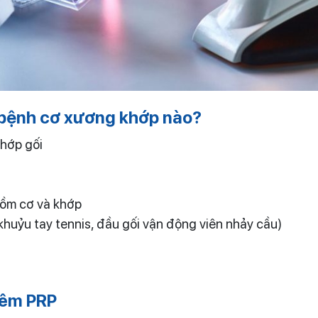
c bệnh cơ xương khớp nào?
khớp gối
gồm cơ và khớp
huỷu tay tennis, đầu gối vận động viên nhảy cầu)
tiêm PRP