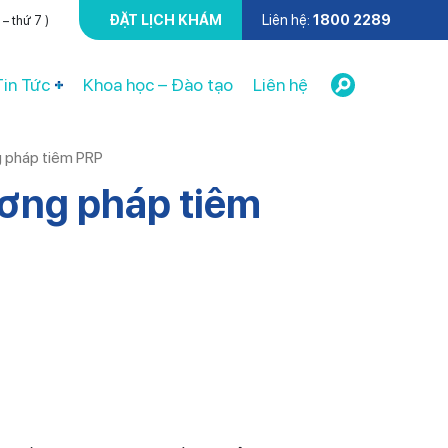
ĐẶT LỊCH KHÁM
Liên hệ:
1800 2289
– thứ 7 )
Tin Tức
Khoa học – Đào tạo
Liên hệ
g pháp tiêm PRP
ương pháp tiêm