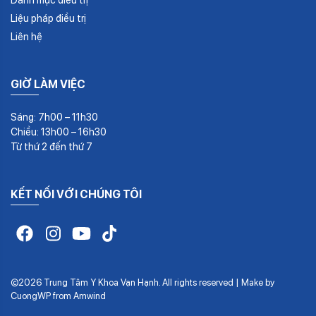
Liệu pháp điều trị
Liên hệ
GIỜ LÀM VIỆC
Sáng: 7h00 – 11h30
Chiều: 13h00 – 16h30
Từ thứ 2 đến thứ 7
KẾT NỐI VỚI CHÚNG TÔI
©2026 Trung Tâm Y Khoa Vạn Hạnh. All rights reserved | Make by
CuongWP
from
Amwind