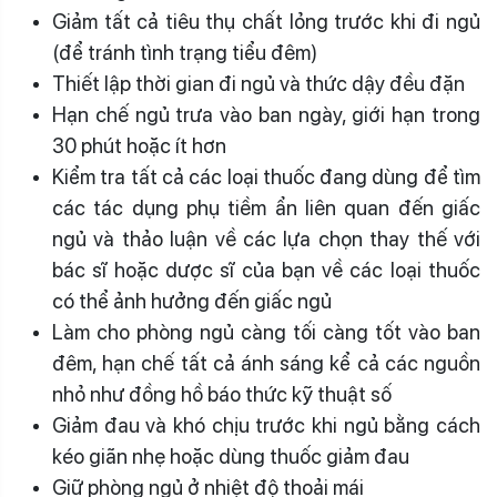
Giảm tất cả tiêu thụ chất lỏng trước khi đi ngủ
(để tránh tình trạng tiểu đêm)
Thiết lập thời gian đi ngủ và thức dậy đều đặn
Hạn chế ngủ trưa vào ban ngày, giới hạn trong
30 phút hoặc ít hơn
Kiểm tra tất cả các loại thuốc đang dùng để tìm
các tác dụng phụ tiềm ẩn liên quan đến giấc
ngủ và thảo luận về các lựa chọn thay thế với
bác sĩ hoặc dược sĩ của bạn về các loại thuốc
có thể ảnh hưởng đến giấc ngủ
Làm cho phòng ngủ càng tối càng tốt vào ban
đêm, hạn chế tất cả ánh sáng kể cả các nguồn
nhỏ như đồng hồ báo thức kỹ thuật số
Giảm đau và khó chịu trước khi ngủ bằng cách
kéo giãn nhẹ hoặc dùng thuốc giảm đau
Giữ phòng ngủ ở nhiệt độ thoải mái