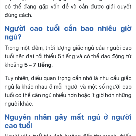
có thể đang gặp vấn đề và cần được giải quyết
đúng cách.
Người cao tuổi cần bao nhiêu giờ
ngủ?
Trong một đêm, thời lượng giấc ngủ của người cao
tuổi nên đạt tối thiểu 5 tiếng và có thể dao động từ
khoảng
5 – 7 tiếng
.
Tuy nhiên, điều quan trọng cần nhớ là nhu cầu giấc
ngủ là khác nhau ở mỗi người và một số người cao
tuổi có thể cần ngủ nhiều hơn hoặc ít giờ hơn những
người khác.
Nguyên nhân gây mất ngủ ở người
cao tuổi