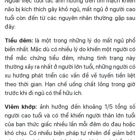
Ngoài việc tuổi tác ảnh hưởng đến tim mạch khiến
não bị kích thích gây khỏ ngủ, mất ngủ ở người cao
tuổi còn đến từ các nguyên nhân thường gặp sau
đây:
Tiểu đêm
:
là một trong những lý do mất ngủ phổ
biến nhất. Mặc dù có nhiều lý do khiến một người có
thể mắc chứng tiểu đêm, nhưng tình trạng này
thường xảy ra nhất ở người lớn tuổi, những người có
xu hướng phát triển các vấn đề về tuyến tiền liệt
theo thời gian. Hạn chế uống chất lỏng trong giờ
trước khi đi ngủ có thể hữu ích.
Viêm khớp:
ảnh hưởng đến khoảng 1/5 tổng số
người cao tuổi và có thể khiến người thân lớn tuổi
của bạn thức giấc nhiều lần mỗi đêm do đau hoặc
khó chịu. Có nhiều biện pháp tự nhiên để giảm bớt