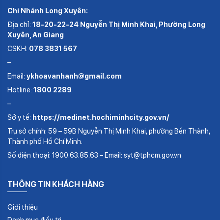
Chi Nhánh Long Xuyên:
Địa chỉ:
18-20-22-24 Nguyễn Thị Minh Khai, Phường Long
Xuyên, An Giang
CSKH:
078 3831 567
–
Email:
ykhoavanhanh@gmail.com
Hotline:
1800 2289
–
Sở y tế:
https://medinet.hochiminhcity.gov.vn/
Trụ sở chính: 59 – 59B Nguyễn Thị Minh Khai, phường Bến Thành,
Thành phố Hồ Chí Minh.
Số điện thoại: 1900.63.85.63 – Email: syt@tphcm.gov.vn
THÔNG TIN KHÁCH HÀNG
Giới thiệu
Danh mục điều trị