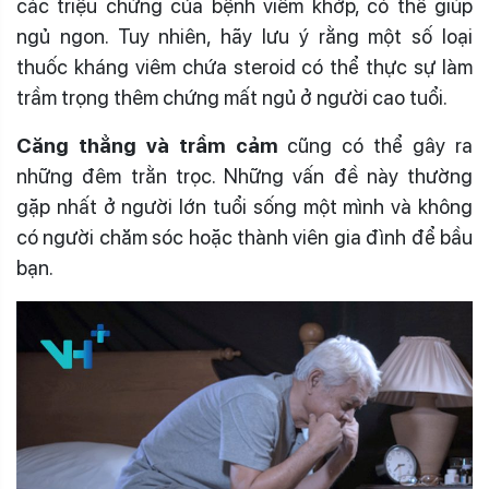
các triệu chứng của bệnh viêm khớp, có thể giúp
ngủ ngon. Tuy nhiên, hãy lưu ý rằng một số loại
thuốc kháng viêm chứa steroid có thể thực sự làm
trầm trọng thêm chứng mất ngủ ở người cao tuổi.
Căng thẳng và trầm cảm
cũng có thể gây ra
những đêm trằn trọc. Những vấn đề này thường
gặp nhất ở người lớn tuổi sống một mình và không
có người chăm sóc hoặc thành viên gia đình để bầu
bạn.