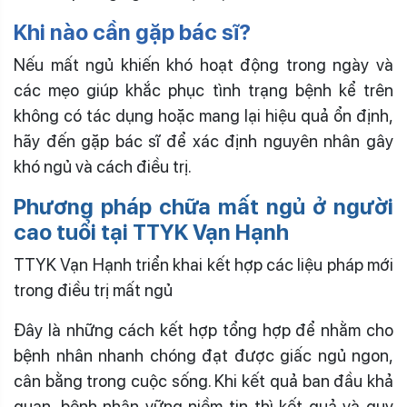
Khi nào cần gặp bác sĩ?
Nếu mất ngủ khiến khó hoạt động trong ngày và
các mẹo giúp khắc phục tình trạng bệnh kể trên
không có tác dụng hoặc mang lại hiệu quả ổn định,
hãy đến gặp bác sĩ để xác định nguyên nhân gây
khó ngủ và cách điều trị.
Phương pháp chữa mất ngủ ở người
cao tuổi tại TTYK Vạn Hạnh
TTYK Vạn Hạnh triển khai kết hợp các liệu pháp mới
trong điều trị mất ngủ
Đây là những cách kết hợp tổng hợp để nhằm cho
bệnh nhân nhanh chóng đạt được giấc ngủ ngon,
cân bằng trong cuộc sống. Khi kết quả ban đầu khả
quan, bệnh nhân vững niềm tin thì kết quả và quy