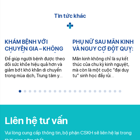
Tin tức khác
KHÁM BỆNH VỚI
PHỤ NỮ SAU MÃN KINH
CHUYÊN GIA – KHÔNG
VÀ NGUY CƠ ĐỘT QUỴ:
CẦN ĐẾN TRUNG TÂM –
TẠI SAO PHẢI TẦM SOÁT
Để giúp người bệnh được theo
Mãn kinh không chỉ là sự kết
NHẬN THUỐC TRONG
SỚM?
dõi sức khỏe hiệu quả hơn và
thúc của chu kỳ kinh nguyệt,
NGÀY
giảm bớt khó khăn di chuyển
mà còn là một cuộc “đại duy
trong mùa dịch, Trung tâm y…
tu” sinh học đầy rủi…
Liên hệ tư vấn
Vui lòng cung cấp thông tin, bộ phận CSKH sẽ liên hệ lại trong