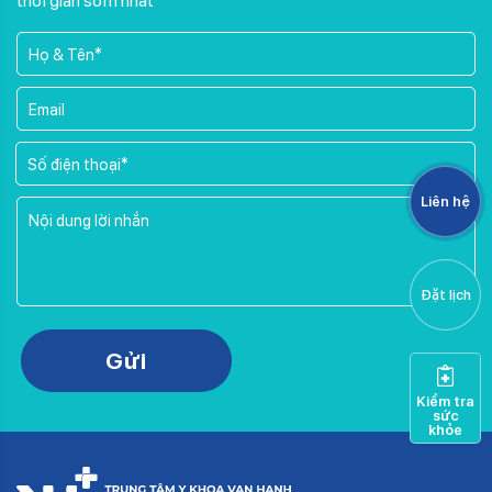
thời gian sớm nhất
Liên hệ
Đặt lịch
Please leave this field empty.
Gửi
Kiểm tra
sức
khỏe