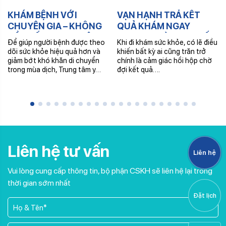
KHÁM BỆNH VỚI
VẠN HẠNH TRẢ KẾT
CHUYÊN GIA – KHÔNG
QUẢ KHÁM NGAY
CẦN ĐẾN TRUNG TÂM –
TRONG NGÀY: CHI TIẾT
Để giúp người bệnh được theo
Khi đi khám sức khỏe, có lẽ điều
NHẬN THUỐC TRONG
– ĐẤY ĐỦ – SỐ HÓA HỒ
dõi sức khỏe hiệu quả hơn và
khiến bất kỳ ai cũng trăn trở
NGÀY
SƠ
giảm bớt khó khăn di chuyển
chính là cảm giác hồi hộp chờ
trong mùa dịch, Trung tâm y…
đợi kết quả….
Liên hệ tư vấn
Liên hệ
Vui lòng cung cấp thông tin, bộ phận CSKH sẽ liên hệ lại trong
thời gian sớm nhất
Đặt lịch