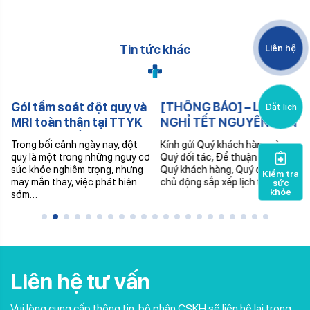
Tin tức khác
Liên hệ
Gói tầm soát đột quỵ và
[THÔNG BÁO] – LỊCH
Đặt lịch
MRI toàn thân tại TTYK
NGHỈ TẾT NGUYÊN ĐÁN
Vạn Hạnh Cần Thơ
2026
Trong bối cảnh ngày nay, đột
Kính gửi Quý khách hàng và
quỵ là một trong những nguy cơ
Quý đối tác, Để thuận tiện cho
sức khỏe nghiêm trọng, nhưng
Quý khách hàng, Quý đối tác
Kiểm tra
may mắn thay, việc phát hiện
chủ động sắp xếp lịch trình,…
sức
khỏe
sớm…
Liên hệ tư vấn
Vui lòng cung cấp thông tin, bộ phận CSKH sẽ liên hệ lại trong