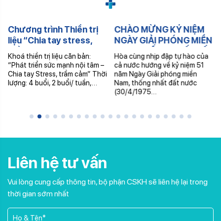
Chương trình Thiền trị
CHÀO MỪNG KỶ NIỆM
liệu “Chia tay stress,
NGÀY GIẢI PHÓNG MIỀN
trầm cảm”
NAM, THỐNG NHẤT ĐẤT
Khoá thiền trị liệu căn bản:
Hòa cùng nhịp đập tự hào của
NƯỚC 30/4 & QUỐC TẾ
“Phát triển sức mạnh nội tâm –
cả nước hướng về kỷ niệm 51
LAO ĐỘNG 1/5
Chia tay Stress, trầm cảm” Thời
năm Ngày Giải phóng miền
lượng: 4 buổi, 2 buổi/ tuần,…
Nam, thống nhất đất nước
(30/4/1975…
Liên hệ tư vấn
Vui lòng cung cấp thông tin, bộ phận CSKH sẽ liên hệ lại trong
thời gian sớm nhất