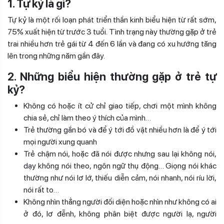
1. Tự kỷ là gì?
Tự kỷ
là một rối loạn phát triển thần kinh
biểu hiện từ rất sớm,
75% xuất hiện từ trước 3 tuổi
. Tình trạng này thường gặp ở trẻ
trai nhiều hơn trẻ gái từ 4 đến 6 lần và đang có xu hướng tăng
lên trong những năm gần đây.
2. Những biểu hiện thường gặp ở trẻ tự
kỷ?
Không có hoặc ít cử chỉ giao tiếp, chơi một mình không
chia sẻ, chỉ làm theo ý thích của mình…
Trẻ thường gắn bó và để ý tới đồ vật nhiều hơn là để ý tới
mọi người xung quanh
Trẻ chậm nói, hoặc đã nói được nhưng sau lại không nói,
dạy không nói theo, ngôn ngữ thụ động… Giọng nói khác
thường như nói lơ lớ, thiếu diễn cảm, nói nhanh, nói ríu lời,
nói rất to…
Không nhìn thẳng người đối diện hoặc nhìn như không có ai
ở đó, lơ đễnh, không phân biệt được người lạ, người