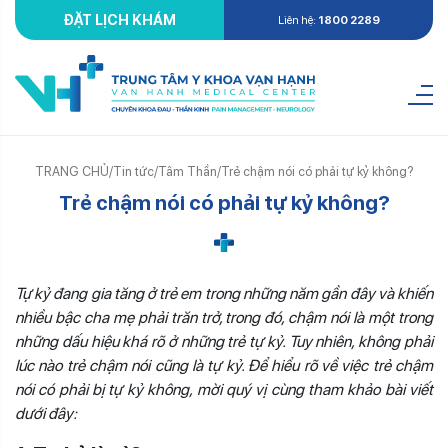
ĐẶT LỊCH KHÁM
Liên hệ:
1800 2289
TRANG CHỦ
/
Tin tức
/
Tâm Thần
/
Trẻ chậm nói có phải tự kỷ không?
Trẻ chậm nói có phải tự kỷ không?
Tự kỷ đang gia tăng ở trẻ em trong những năm gần đây và khiến
nhiều bậc cha mẹ phải trăn trở, trong đó, chậm nói là một trong
những dấu hiệu khá rõ ở những trẻ tự kỷ. Tuy nhiên, không phải
lúc nào trẻ chậm nói cũng là tự kỷ. Để hiểu rõ về việc trẻ chậm
nói có phải bị tự kỷ không, mời quý vị cùng tham khảo bài viết
dưới đây: