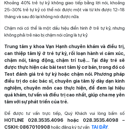
Khoảng 40% trẻ tự kỷ không giao tiếp bằng lời nói, khoảng
25–30% trẻ tự kỷ có thể nói được một vài từ khi được 12–18
tháng và sau đó lại không nói được nữa.
Chậm nói có thể là một dấu hiệu điển hình ở trẻ tự kỷ, nhưng
không phải trẻ nào bị chậm nói cũng là tự kỷ.
Trung tâm y khoa Vạn Hạnh chuyên khám và điều trị,
can thiệp tâm lý ở trẻ tự kỷ, rối loạn hành vi cảm xúc,
chậm nói, tăng động, chậm trí tuệ… Tại đây trẻ sẽ
được thực hiện các bài test tâm lý cơ bản, trong đó có
Test đánh giá trẻ tự kỷ hoặc chậm nói. Phương pháp
điều trị do các bác sĩ, chuyên gia tâm lý dày dạn kinh
nghiệm, chuyên môn cao thực hiện, để đem lại hiệu
quả khám, tư vấn và điều trị cao nhất, giúp cha mẹ yên
tâm với sự phát triển của trẻ.
Để được tư vấn trực tiếp, Quý Khách vui lòng bấm số
HOTLINE 028.3535.4096 hoặc 028.3535.4098 –
CSKH: 0867010908
hoặc đăng ký tư vấn
TẠI ĐÂY
.