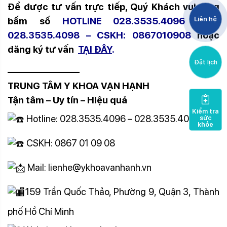
Để được tư vấn trực tiếp, Quý Khách vui lòng
bấm số
HOTLINE 028.3535.4096 hoặc
Liên hệ
028.3535.4098 – CSKH: 0867010908
hoặc
đăng ký tư vấn
TẠI ĐÂY
.
Đặt lịch
———————–
TRUNG TÂM Y KHOA VẠN HẠNH
Tận tâm – Uy tín – Hiệu quả
Kiểm tra
Hotline: 028.3535.4096 – 028.3535.4098
sức
khỏe
CSKH: 0867 01 09 08
Mail: lienhe@ykhoavanhanh.vn
159 Trần Quốc Thảo, Phường 9, Quận 3, Thành
phố Hồ Chí Minh