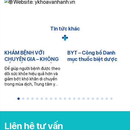
Website: ykhoavanhanh.vn
Tin tức khác
KHÁM BỆNH VỚI
BYT – Công bố Danh
CHUYÊN GIA – KHÔNG
mục thuốc biệt dược
CẦN ĐẾN TRUNG TÂM –
gốc Đợt 6 – 2025
Để giúp người bệnh được theo
NHẬN THUỐC TRONG
dõi sức khỏe hiệu quả hơn và
NGÀY
giảm bớt khó khăn di chuyển
trong mùa dịch, Trung tâm y…
Liên hệ tư vấn