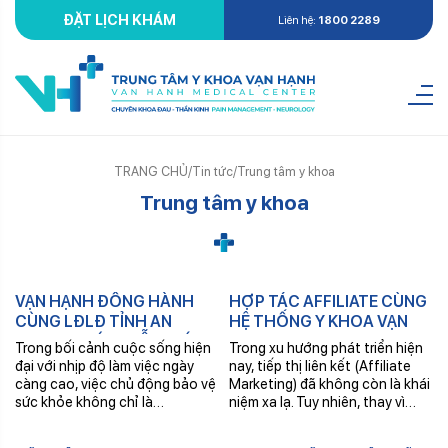
ĐẶT LỊCH KHÁM
Liên hệ:
1800 2289
TRANG CHỦ
/
Tin tức
/
Trung tâm y khoa
Trung tâm y khoa
Th7
Th6
VẠN HẠNH ĐỒNG HÀNH
HỢP TÁC AFFILIATE CÙNG
12
01
CÙNG LĐLĐ TỈNH AN
HỆ THỐNG Y KHOA VẠN
GIANG: KHÁM MIỄN PHÍ
HẠNH
Trong bối cảnh cuộc sống hiện
Trong xu hướng phát triển hiện
CHO 230 ĐOÀN VIÊN,
đại với nhịp độ làm việc ngày
nay, tiếp thị liên kết (Affiliate
NGƯỜI LAO ĐỘNG
càng cao, việc chủ động bảo vệ
Marketing) đã không còn là khái
sức khỏe không chỉ là…
niệm xa lạ. Tuy nhiên, thay vì…