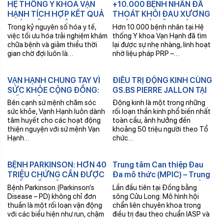
Th6
Th4
HỆ THỐNG Y KHOA VẠN
+10.000 BỆNH NHÂN ĐÃ
01
29
HẠNH TÍCH HỢP KẾT QUẢ
THOÁT KHỎI ĐAU XƯƠNG
KHÁM BỆNH TRÊN ZALO
KHỚP NHỜ LIỆU PHÁP PRP
Trong kỷ nguyên số hóa y tế,
Hơn 10.000 bệnh nhân tại Hệ
MINI APP: TIỆN LỢI NGAY
TẠI VẠN HẠNH
việc tối ưu hóa trải nghiệm khám
thống Y khoa Vạn Hạnh đã tìm
TRONG TẦM TAY
chữa bệnh và giảm thiểu thời
lại được sự nhẹ nhàng, linh hoạt
gian chờ đợi luôn là…
nhờ liệu pháp PRP –…
Th4
Th4
VẠN HẠNH CHUNG TAY VÌ
ĐIỀU TRỊ ĐỘNG KINH CÙNG
28
18
SỨC KHỎE CỘNG ĐỒNG:
GS.BS PIERRE JALLON TẠI
TIẾP THÊM NGHỊ LỰC CHO
VẠN HẠNH
Bên cạnh sứ mệnh chăm sóc
Động kinh là một trong những
EM KIỆT ƯỚC MƠ ĐẾN
sức khỏe, Vạnh Hạnh luôn dành
rối loạn thần kinh phổ biến nhất
TRƯỜNG
tâm huyết cho các hoạt động
toàn cầu, ảnh hưởng đến
thiện nguyện với sứ mệnh Vạn
khoảng 50 triệu người theo Tổ
Hạnh…
chức…
Th4
Th4
BỆNH PARKINSON: HƠN 40
Trung tâm Can thiệp Đau
18
13
TRIỆU CHỨNG CẦN ĐƯỢC
Đa mô thức (MPIC) – Trung
NHẬN BIẾT SỚM
tâm Y khoa Vạn Hạnh Cần
Bệnh Parkinson (Parkinson’s
Lần đầu tiên tại Đồng bằng
Thơ
Disease – PD) không chỉ đơn
sông Cửu Long: Mô hình hội
thuần là một rối loạn vận động
chẩn liên chuyên khoa trong
với các biểu hiện như run, chậm
điều trị đau theo chuẩn IASP và