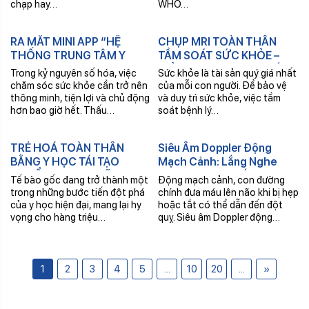
chạp hay…
WHO…
Th11
Th9
RA MẮT MINI APP “HỆ
CHỤP MRI TOÀN THÂN
10
08
THỐNG TRUNG TÂM Y
TẦM SOÁT SỨC KHỎE –
KHOA VẠN HẠNH”
GIẢM NGAY 25% KHI CÓ
Trong kỷ nguyên số hóa, việc
Sức khỏe là tài sản quý giá nhất
BHYT
chăm sóc sức khỏe cần trở nên
của mỗi con người. Để bảo vệ
thông minh, tiện lợi và chủ động
và duy trì sức khỏe, việc tầm
hơn bao giờ hết. Thấu…
soát bệnh lý…
Th5
Th5
TRẺ HOÁ TOÀN THÂN
Siêu Âm Doppler Động
20
07
BẰNG Y HỌC TÁI TẠO
Mạch Cảnh: Lắng Nghe
CHUẨN Y KHOA MỸ
Dòng Chảy Sự Sống
Tế bào gốc đang trở thành một
Động mạch cảnh, con đường
trong những bước tiến đột phá
chính đưa máu lên não khi bị hẹp
của y học hiện đại, mang lại hy
hoặc tắt có thể dẫn đến đột
vọng cho hàng triệu…
quỵ. Siêu âm Doppler động…
1
2
3
4
5
...
10
20
...
»