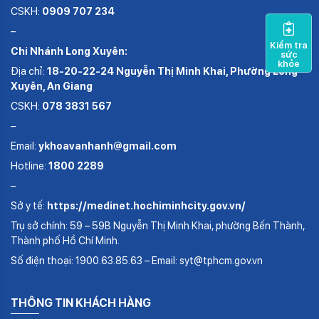
CSKH:
0909 707 234
–
Kiểm tra
Chi Nhánh Long Xuyên:
sức
khỏe
Địa chỉ:
18-20-22-24 Nguyễn Thị Minh Khai, Phường Long
Xuyên, An Giang
CSKH:
078 3831 567
–
Email:
ykhoavanhanh@gmail.com
Hotline:
1800 2289
–
Sở y tế:
https://medinet.hochiminhcity.gov.vn/
Trụ sở chính: 59 – 59B Nguyễn Thị Minh Khai, phường Bến Thành,
Thành phố Hồ Chí Minh.
Số điện thoại: 1900.63.85.63 – Email: syt@tphcm.gov.vn
THÔNG TIN KHÁCH HÀNG