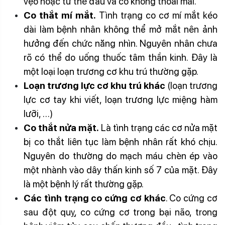
vẹo hoặc tư thế đầu và cổ không thoải mái.
Co thắt mí mắt.
Tình trạng co cơ mí mắt kéo
dài làm bệnh nhân không thể mở mắt nên ảnh
hưởng đến chức năng nhìn. Nguyên nhân chưa
rõ có thể do uống thuốc tâm thần kinh. Đây là
một loại loạn trương cơ khu trú thường gặp.
Loạn trương lực cơ khu trú khác
(loạn trương
lực cơ tay khi viết, loạn trương lực miệng hàm
lưỡi, …)
Co thắt nửa mặt.
Là tình trạng các cơ nửa mặt
bị co thắt liên tục làm bệnh nhân rất khó chịu.
Nguyên do thường do mạch máu chèn ép vào
một nhành vào dây thấn kinh số 7 của mặt. Đây
là một bệnh lý rất thường gặp.
Các tình trạng co cứng cơ khác
. Co cứng cơ
sau đột quỵ, co cứng cơ trong bại não, trong