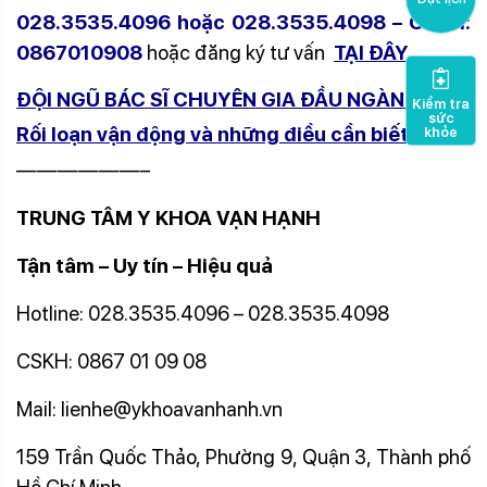
028.3535.4096 hoặc 028.3535.4098 – CSKH:
0867010908
hoặc đăng ký tư vấn
TẠI ĐÂY
.
ĐỘI NGŨ BÁC SĨ CHUYÊN GIA ĐẦU NGÀNH
Kiểm tra
sức
Rối loạn vận động và những điều cần biết
khỏe
——————–
TRUNG TÂM Y KHOA VẠN HẠNH
Tận tâm – Uy tín – Hiệu quả
Hotline: 028.3535.4096 – 028.3535.4098
CSKH: 0867 01 09 08
Mail: lienhe@ykhoavanhanh.vn
159 Trần Quốc Thảo, Phường 9, Quận 3, Thành phố