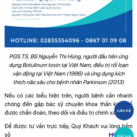
PGS.TS. BS Nguyễn Thi Hùng, người đầu tiên ứng
dụng Botulinum toxin tại Việt Nam, điều trị rối loạn
vận động tại Việt Nam (1996) và ứng dụng kích
thích
não sâu cho bệnh nhân Parkinson (2013)
Nếu có các biểu hiện trên, người bệnh cần nhanh
chóng đến gặp bác sỹ chuyên khoa thần kinh để
Liên hệ
được chẩn đoán, theo dõi và điều trị chính xác.
Để được tư vấn trực tiếp, Quý Khách vui lòng bấm
số
HOTLINE
Đặt lịch