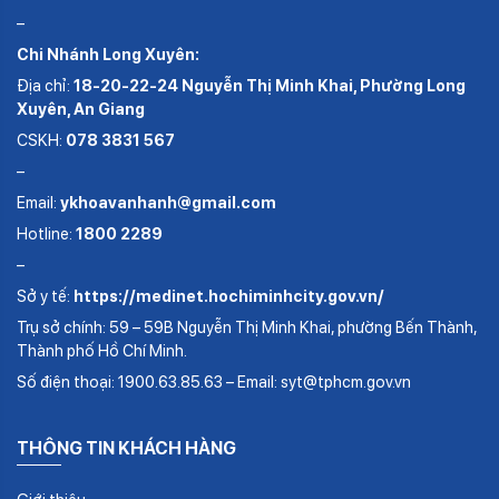
–
Chi Nhánh Long Xuyên:
Địa chỉ:
18-20-22-24 Nguyễn Thị Minh Khai, Phường Long
Xuyên, An Giang
CSKH:
078 3831 567
–
Email:
ykhoavanhanh@gmail.com
Hotline:
1800 2289
–
Sở y tế:
https://medinet.hochiminhcity.gov.vn/
Trụ sở chính: 59 – 59B Nguyễn Thị Minh Khai, phường Bến Thành,
Thành phố Hồ Chí Minh.
Số điện thoại: 1900.63.85.63 – Email: syt@tphcm.gov.vn
THÔNG TIN KHÁCH HÀNG