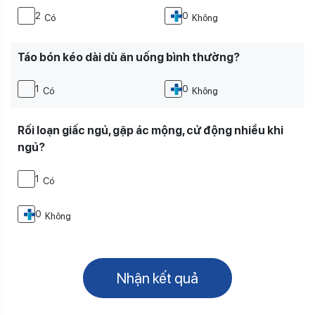
2
0
Có
Không
Táo bón kéo dài dù ăn uống bình thường?
1
0
Có
Không
Rối loạn giấc ngủ, gặp ác mộng, cử động nhiều khi
ngủ?
1
Có
0
Không
Please leave this field empty.
Nhận kết quả