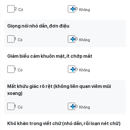
2
0
Có
Không
Giọng nói nhỏ dần, đơn điệu
1
0
Có
Không
Giảm biểu cảm khuôn mặt, ít chớp mắt
1
0
Có
Không
Mất khứu giác rõ rệt (không liên quan viêm mũi
xoang)
1
0
Có
Không
Khó khăn trong viết chữ (nhỏ dần, rối loạn nét chữ)