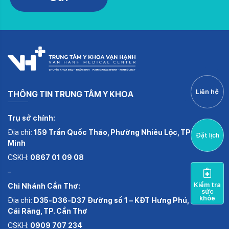
Liên hệ
THÔNG TIN TRUNG TÂM Y KHOA
Trụ sở chính:
Địa chỉ:
159 Trần Quốc Thảo, Phường Nhiêu Lộc, TP.Hồ Chí
Đặt lịch
Minh
CSKH:
0867 01 09 08
–
Kiểm tra
Chi Nhánh Cần Thơ:
sức
khỏe
Địa chỉ:
D35-D36-D37 Đường số 1 – KĐT Hưng Phú, Phường
Cái Răng, TP. Cần Thơ
CSKH:
0909 707 234