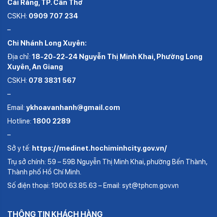
Cái Răng, TP. Cần Thơ
CSKH:
0909 707 234
–
Chi Nhánh Long Xuyên:
Địa chỉ:
18-20-22-24 Nguyễn Thị Minh Khai, Phường Long
Xuyên, An Giang
CSKH:
078 3831 567
–
Email:
ykhoavanhanh@gmail.com
Hotline:
1800 2289
–
Sở y tế:
https://medinet.hochiminhcity.gov.vn/
Trụ sở chính: 59 – 59B Nguyễn Thị Minh Khai, phường Bến Thành,
Thành phố Hồ Chí Minh.
Số điện thoại: 1900.63.85.63 – Email: syt@tphcm.gov.vn
THÔNG TIN KHÁCH HÀNG