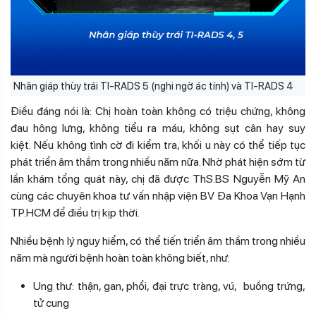
Nhân giáp thùy trái TI-RADS 5 (nghi ngờ ác tính) và TI-RADS 4
Điều đáng nói là: Chị hoàn toàn không có triệu chứng, không
đau hông lưng, không tiểu ra máu, không sụt cân hay suy
kiệt.
Nếu không tình cờ đi kiểm tra, khối u này có thể tiếp tục
phát triển âm thầm trong nhiều năm nữa. Nhờ phát hiện sớm từ
lần khám tổng quát này, chị đã được ThS.BS Nguyễn Mỹ An
cùng các chuyên khoa tư vấn nhập viện BV Đa Khoa Vạn Hạnh
TP.HCM để điều trị kịp thời.
Nhiều bệnh lý nguy hiểm, có thể tiến triển âm thầm trong nhiều
năm mà người bệnh hoàn toàn không biết, như:
Ung thư: thận, gan, phổi, đại trực tràng, vú, buồng trứng,
tử cung