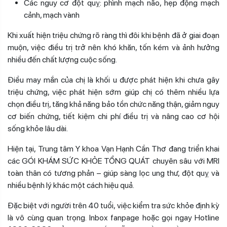
Các nguy cơ đột quỵ: phình mạch não, hẹp động mạch
cảnh, mạch vành
Khi xuất hiện triệu chứng rõ ràng thì đôi khi bệnh đã ở giai đoạn
muộn, việc điều trị trở nên khó khăn, tốn kém và ảnh hưởng
nhiều đến chất lượng cuộc sống.
Điều may mắn của chị là khối u được phát hiện khi chưa gây
triệu chứng, v
iệc phát hiện sớm giúp chị có thêm nhiều lựa
chọn điều trị, tăng khả năng bảo tồn chức năng thận, giảm nguy
cơ biến chứng, tiết kiệm chi phí điều trị và nâng cao cơ hội
sống khỏe lâu dài.
Hiện tại, Trung tâm Y khoa Vạn Hạnh Cần Thơ đang triển khai
các GÓI KHÁM SỨC KHỎE TỔNG QUÁT chuyên sâu với MRI
toàn thân có tương phản – giúp sàng lọc ung thư, đột quỵ và
nhiều bệnh lý khác một cách hiệu quả.
Đặc biệt với người trên 40 tuổi, việc kiểm tra sức khỏe định kỳ
là vô cùng quan trọng.
Inbox fanpage hoặc gọi ngay Hotline