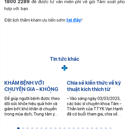
1800 2289
để được tư vấn miễn phí về gói Tầm soát phù
hợp với bạn.
Đặt lịch thăm khám ưu tiến sớm
tại đây
!
Tin tức khác
KHÁM BỆNH VỚI
Chia sẻ kiến thức về kỹ
CHUYÊN GIA – KHÔNG
thuật kích thích từ
CẦN ĐẾN TRUNG TÂM –
trường xuyên sọ (rTMS)
Để giúp người bệnh được theo
– Vào sáng ngày 03/03/2023,
NHẬN THUỐC TRONG
– [Chương trình đào tạo
dõi sức khỏe hiệu quả hơn và
các bác sĩ chuyên khoa Tâm –
NGÀY
y khoa]
giảm bớt khó khăn di chuyển
Thần kinh của TTYK Vạn Hạnh
trong mùa dịch, Trung tâm y…
đã có buổi tham gia, chia sẻ…