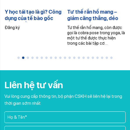
Y học tái tạo là gì? Công
Tư thế rắn hổ mang –
dụng của tế bào gốc
giảm căng thẳng, dẻo
trong điều trị thoái hóa
dai cột sống
Đăng ký
Tư thế rắn hổ mang, còn được
khớp
gọi là cobra pose trong yoga, là
một tư thế được thực hiện
trong các bài tập cơ…
Liên hệ tư vấn
Vui lòng cung cấp thông tin, bộ phận CSKH sẽ liên hệ lại trong
thời gian sớm nhất