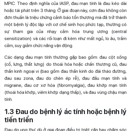
MPIC. Theo định nghĩa của IASP, đau mạn tính là đau kéo dài
hoặc tái phát trên 3 tháng. Ở giai đoạn này, cơn đau không còn
đơn thuần là triệu chứng cảnh báo tổn thương mà đã trở thành
một bệnh lý độc lập với cơ chế sinh học phức tạp, thường có
sự tham gia của nhạy cảm hóa trung ương (central
sensitization) và các rối loạn đi kèm như mất ngủ, lo âu, trầm
cảm, suy giảm chức năng vận động.
Các dạng đau mạn tính thường gặp bao gồm: đau cột sống
(cổ, lưng, thắt lưng) do thoái hóa hoặc chấn thương cũ, đau
thần kinh ngoại vi (bao gồm đau thần kinh do đái tháo đường,
đau sau zona, đau do chèn ép rễ), đau đầu mạn tính và
migraine, đau cơ xơ hóa (fibromyalgia), đau khớp mạn tính
(thoái hóa khớp, viêm khớp dạng thấp), và đau vùng chậu mạn
tính.
1.3 Đau do bệnh lý ác tính hoặc bệnh lý
tiến triển
Đau do ung thư, dù ở giai đoạn điều trị triệt căn hay chăm sóc