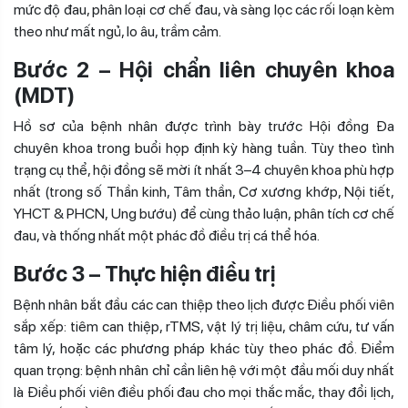
mức độ đau, phân loại cơ chế đau, và sàng lọc các rối loạn kèm
theo như mất ngủ, lo âu, trầm cảm.
Bước 2 – Hội chẩn liên chuyên khoa
(MDT)
Hồ sơ của bệnh nhân được trình bày trước Hội đồng Đa
chuyên khoa trong buổi họp định kỳ hàng tuần. Tùy theo tình
trạng cụ thể, hội đồng sẽ mời ít nhất 3–4 chuyên khoa phù hợp
nhất (trong số Thần kinh, Tâm thần, Cơ xương khớp, Nội tiết,
YHCT & PHCN, Ung bướu) để cùng thảo luận, phân tích cơ chế
đau, và thống nhất một phác đồ điều trị cá thể hóa.
Bước 3 – Thực hiện điều trị
Bệnh nhân bắt đầu các can thiệp theo lị
ch được Điều phối viên
sắp xếp: tiêm can thiệp, rTMS, vật lý trị liệu, châm cứu, tư vấn
tâm lý, hoặc các phương pháp khác tùy theo phác đồ. Điểm
quan trọng: bệnh nhân chỉ cần liên hệ với một đầu mối duy nhất
là Điều phối viên điều phối đau cho mọi thắc mắc, thay đổi lịch,