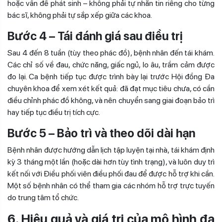
hoặc vấn đề phát sinh – không phải tự nhắn tin riêng cho từng
bác sĩ, không phải tự sắp xếp giữa các khoa.
Bước 4 – Tái đánh giá sau điều trị
Sau 4 đến 8 tuần (tùy theo phác đồ), bệnh nhân đến tái khám.
Các chỉ số về đau, chức năng, giấc ngủ, lo âu, trầm cảm được
đo lại. Ca bệnh tiếp tục được trình bày lại trước Hội đồng Đa
chuyên khoa để xem xét kết quả: đã đạt mục tiêu chưa, có cần
điều chỉnh phác đồ không, và nên chuyển sang giai đoạn bảo trì
hay tiếp tục điều trị tích cực.
Bước 5 – Bảo trì và theo dõi dài hạn
Bệnh nhân được hướng dẫn lịch tập luyện tại nhà, tái khám định
kỳ 3 tháng một lần (hoặc dài hơn tùy tình trạng), và luôn duy trì
kết nối với Điều phối viên điều phối đau để được hỗ trợ khi cần.
Một số bệnh nhân có thể tham gia các nhóm hỗ trợ trực tuyến
do trung tâm tổ chức.
6. Hiệu quả và giá trị của mô hình đa