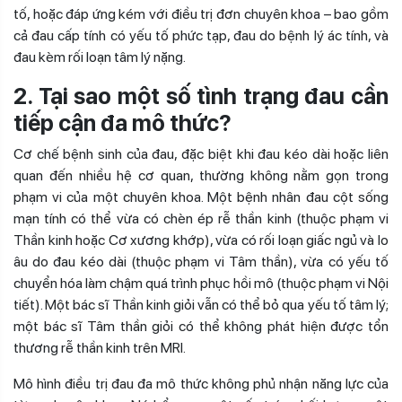
tố, hoặc đáp ứng kém với điều trị đơn chuyên khoa – bao gồm
cả đau cấp tính có yếu tố phức tạp, đau do bệnh lý ác tính, và
đau kèm rối loạn tâm lý nặng.
2. Tại sao một số tình trạng đau cần
tiếp cận đa mô thức?
Cơ chế bệnh sinh của đau, đặc biệt khi đau kéo dài hoặc liên
quan đến nhiều hệ cơ quan, thường không nằm gọn trong
phạm vi của một chuyên khoa. Một bệnh nhân đau cột sống
mạn tính có thể vừa có chèn ép rễ thần kinh (thuộc phạm vi
Thần kinh hoặc Cơ xương khớp), vừa có rối loạn giấc ngủ và lo
âu do đau kéo dài (thuộc phạm vi Tâm thần), vừa có yếu tố
chuyển hóa làm chậm quá trình phục hồi mô (thuộc phạm vi Nội
tiết). Một bác sĩ Thần kinh giỏi vẫn có thể bỏ qua yếu tố tâm lý;
một bác sĩ Tâm thần giỏi có thể không phát hiện được tổn
thương rễ thần kinh trên MRI.
Mô hình điều trị đau đa mô thức không phủ nhận năng lực của