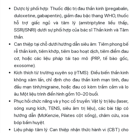
Dược lý phối hợp: Thuốc đặc trị đau thần kinh (pregabalin,
duloxetine, gabapentin), giảm đau bậc thang WHO, thuốc
hỗ trợ giấc ngủ và tâm lý (amitriptyline liều thấp,
SSRI/SNRI) dưới sự phối hợp của bác sĩ Thần kinh và Tâm
thần.
Can thiệp tại chỗ dưới hướng dẫn siêu âm: Tiêm phong bế
rễ thần kinh, tiêm khớp, tiêm bao hoạt dịch, tiêm điểm đau
cơ, hoặc các liệu pháp tái tạo mô (PRP, tế bào gốc,
exosome).
Kích thích từ trường xuyên sọ (rTMS): Điều biến thần kinh
không xâm lấn, chỉ định cho đau thần kinh mạn tính, đau
đầu mạn tính/migraine, hoặc đau có kèm trầm cảm và lo
âu. Một liệu trình điển hình gồm 10–20 buổi.
Phục hồi chức năng và y học cổ truyền: Vật lý trị liệu (laser,
sóng xung kích, TENS, siêu âm trị liệu), các bài tập có
hướng dẫn (McKenzie, Pilates cột sống), châm cứu, xoa
bóp bấm huyệt.
Liệu pháp tâm lý: Can thiệp nhận thức hành vi (CBT) cho