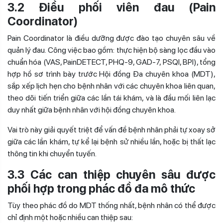
3.2 Điều phối viên đau (Pain
Coordinator)
Pain Coordinator là điều dưỡng được đào tạo chuyên sâu về
quản lý đau. Công việc bao gồm: thực hiện bộ sàng lọc đầu vào
chuẩn hóa (VAS, PainDETECT, PHQ-9, GAD-7, PSQI, BPI), tổng
hợp hồ sơ trình bày trước Hội đồng Đa chuyên khoa (MDT),
sắp xếp lịch hẹn cho bệnh nhân với các chuyên khoa liên quan,
theo dõi tiến triển giữa các lần tái khám, và là đầu mối liên lạc
duy nhất giữa bệnh nhân với hội đồng chuyên khoa.
Vai trò này giải quyết triệt để vấn đề bệnh nhân phải tự xoay sở
giữa các lần khám, tự kể lại bệnh sử nhiều lần, hoặc bị thất lạc
thông tin khi chuyển tuyến.
3.3 Các can thiệp chuyên sâu được
phối hợp trong phác đồ đa mô thức
Tùy theo phác đồ do MDT thống nhất, bệnh nhân có thể được
chỉ định một hoặc nhiều can thiệp sau: