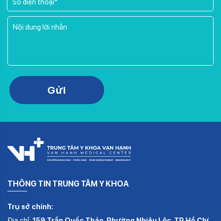
Please leave this field empty.
Gửi
THÔNG TIN TRUNG TÂM Y KHOA
Trụ sở chính:
Địa chỉ:
159 Trần Quốc Thảo, Phường Nhiêu Lộc, TP.Hồ Chí