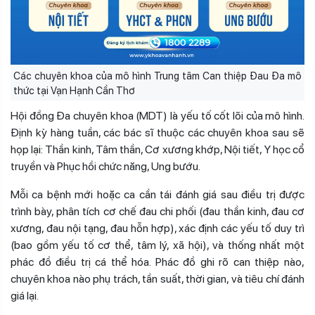
Các chuyên khoa của mô hình Trung tâm Can thiệp Đau Đa mô
thức tại Vạn Hạnh Cần Thơ
Hội đồng Đa chuyên khoa (MDT) là yếu tố cốt lõi của mô hình.
Định kỳ hàng tuần, các bác sĩ thuộc các chuyên khoa sau sẽ
họp lại: Thần kinh, Tâm thần, Cơ xương khớp, Nội tiết, Y học cổ
truyền và Phục hồi chức năng, Ung bướu.
Mỗi ca bệnh mới hoặc ca cần tái đánh giá sau điều trị được
trình bày, phân tích cơ chế đau chi phối (đau thần kinh, đau cơ
xương, đau nội tạng, đau hỗn hợp), xác định các yếu tố duy trì
(bao gồm yếu tố cơ thể, tâm lý, xã hội), và thống nhất một
phác đồ điều trị cá thể hóa. Phác đồ ghi rõ can thiệp nào,
chuyên khoa nào phụ trách, tần suất, thời gian, và tiêu chí đánh
giá lại.