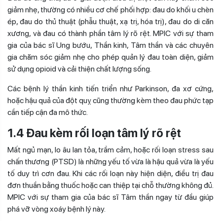
giảm nhẹ, thường có nhiều cơ chế phối hợp: đau do khối u chèn
ép, đau do thủ thuật (phẫu thuật, xạ trị, hóa trị), đau do di căn
xương, và đau có thành phần tâm lý rõ rệt. MPIC với sự tham
gia của bác sĩ Ung bướu, Thần kinh, Tâm thần và các chuyên
gia chăm sóc giảm nhẹ cho phép quản lý đau toàn diện, giảm
sử dụng opioid và cải thiện chất lượng sống.
Các bệnh lý thần kinh tiến triển như Parkinson, đa xơ cứng,
hoặc hậu quả của đột quỵ cũng thường kèm theo đau phức tạp
cần tiếp cận đa mô thức.
1.4 Đau kèm rối loạn tâm lý rõ rệt
Mất ngủ mạn, lo âu lan tỏa, trầm cảm, hoặc rối loạn stress sau
chấn thương (PTSD) là những yếu tố vừa là hậu quả vừa là yếu
tố duy trì cơn đau. Khi các rối loạn này hiện diện, điều trị đau
đơn thuần bằng thuốc hoặc can thiệp tại chỗ thường không đủ.
MPIC với sự tham gia của bác sĩ Tâm thần ngay từ đầu giúp
phá vỡ vòng xoáy bệnh lý này.