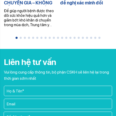
CHUYÊN GIA – KHÔNG
đề nghị xác minh đối
CẦN ĐẾN TRUNG TÂM –
tượng, phục vụ công tác
Để giúp người bệnh được theo
NHẬN THUỐC TRONG
điều tra
dõi sức khỏe hiệu quả hơn và
NGÀY
giảm bớt khó khăn di chuyển
trong mùa dịch, Trung tâm y…
Liên hệ tư vấn
Vui lòng cung cấp thông tin, bộ phận CSKH sẽ liên hệ lại trong
thời gian sớm nhất