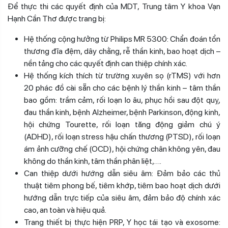
Để thực thi các quyết định của MDT, Trung tâm Y khoa Vạn
Hạnh Cần Thơ được trang bị:
Hệ thống cộng hưởng từ Philips MR 5300: Chẩn đoán tổn
thương đĩa đệm, dây chằng, rễ thần kinh, bao hoạt dịch –
nền tảng cho các quyết định can thiệp chính xác.
Hệ thống kích thích từ trường xuyên sọ (rTMS) với hơn
20 phác đồ cài sẵn cho các bệnh lý thần kinh – tâm thần
bao gồm: trầm cảm, rối loạn lo âu, phục hồi sau đột quỵ,
đau thần kinh, bệnh Alzheimer, bệnh Parkinson, động kinh,
hội chứng Tourette, rối loạn tăng động giảm chú ý
(ADHD), rối loạn stress hậu chấn thương (PTSD), rối loạn
ám ảnh cưỡng chế (OCD), hội chứng chân không yên, đau
không do thần kinh, tâm thần phân liệt,….
Can thiệp dưới hướng dẫn siêu âm: Đảm bảo các thủ
thuật tiêm phong bế, tiêm khớp, tiêm bao hoạt dịch dưới
hướng dẫn trực tiếp của siêu âm, đảm bảo độ chính xác
cao, an toàn và hiệu quả.
Trang thiết bị thực hiện PRP, Y học tái tạo và exosome: