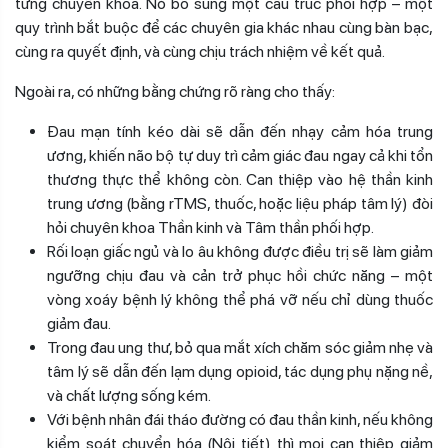
từng chuyên khoa. Nó bổ sung một cấu trúc phối hợp – một
quy trình bắt buộc để các chuyên gia khác nhau cùng bàn bạc,
cùng ra quyết định, và cùng chịu trách nhiệm về kết quả.
Ngoài ra, có những bằng chứng rõ ràng cho thấy:
Đau mạn tính kéo dài sẽ dẫn đến nhạy cảm hóa trung
ương, khiến não bộ tự duy trì cảm giác đau ngay cả khi tổn
thương thực thể không còn. Can thiệp vào hệ thần kinh
trung ương (bằng rTMS, thuốc, hoặc liệu pháp tâm lý) đòi
hỏi chuyên khoa Thần kinh và Tâm thần phối hợp.
Rối loạn giấc ngủ và lo âu không được điều trị sẽ làm giảm
ngưỡng chịu đau và cản trở phục hồi chức năng – một
vòng xoáy bệnh lý không thể phá vỡ nếu chỉ dùng thuốc
giảm đau.
Trong đau ung thư, bỏ qua mắt xích chăm sóc giảm nhẹ và
tâm lý sẽ dẫn đến lạm dụng opioid, tác dụng phụ nặng nề,
và chất lượng sống kém.
Với bệnh nhân đái tháo đường có đau thần kinh, nếu không
kiểm soát chuyển hóa (Nội tiết) thì mọi can thiệp giảm