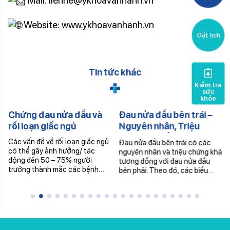
Mail: lienhe@ykhoavanhanh.vn
Website:
www.ykhoavanhanh.vn
Đặt lịch
Tin tức khác
Kiểm tra
sức
khỏe
Chứng đau nửa đầu và
Đau nửa đầu bên trái –
rối loạn giấc ngủ
Nguyên nhân, Triệu
chứng & Điều trị
Các vấn đề về rối loạn giấc ngủ
Đau nửa đầu bên trái có các
có thể gây ảnh hưởng/ tác
nguyên nhân và triệu chứng khá
động đến 50 – 75% người
tương đồng với đau nửa đầu
trưởng thành mắc các bệnh…
bên phải. Theo đó, các biểu…