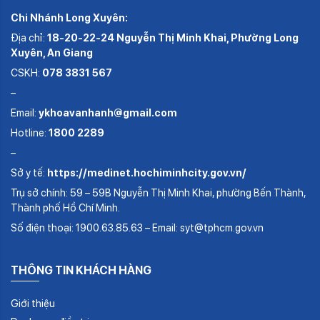
Chi Nhánh Long Xuyên:
Địa chỉ:
18-20-22-24 Nguyễn Thị Minh Khai, Phường Long
Xuyên, An Giang
CSKH:
078 3831 567
–
Email:
ykhoavanhanh@gmail.com
Hotline:
1800 2289
–
Sở y tế:
https://medinet.hochiminhcity.gov.vn/
Trụ sở chính: 59 – 59B Nguyễn Thị Minh Khai, phường Bến Thành,
Thành phố Hồ Chí Minh.
Số điện thoại: 1900.63.85.63 – Email: syt@tphcm.gov.vn
THÔNG TIN KHÁCH HÀNG
Giới thiệu