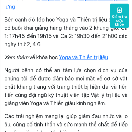
lưng
Kiểm tra
Bên cạnh đó, lớp học Yoga và Thiền trị liệu cũng sẽ
sức
khỏe
có buổi khai giảng hàng tháng vào 2 khung giờ: Ca
1: 17h45 đến 19h15 và Ca 2: 19h30 đến 21h00 các
ngày thứ 2, 4 6.
Xem thêm
về khóa học
Yoga và Thiền trị liệu
Người bệnh có thể an tâm lựa chọn dịch vụ của
chúng tôi để được đảm bảo mọi mặt về cơ sở vật
chất khang trang với trang thiết bị hiện đại và tiến
tiến cùng đội ngũ kỹ thuật viên tập Vật lý trị liệu và
giảng viên Yoga và Thiền giàu kinh nghiệm.
Các trải nghiệm mang lại giúp giảm đau nhức và lo
âu, củng cố tinh thần và sức mạnh thể chất để tiếp