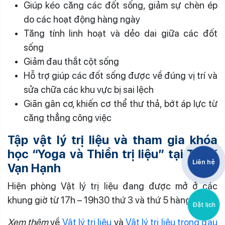
Giúp kéo căng các đốt sống, giảm sự chèn ép
do các hoạt động hàng ngày
Tăng tính linh hoạt và dẻo dai giữa các đốt
sống
Giảm đau thắt cột sống
Hỗ trợ giúp các đốt sống được về đúng vị trí và
sửa chữa các khu vực bị sai lệch
Giãn gân cơ, khiến cơ thể thư thả, bớt áp lực từ
căng thẳng công việc
Tập vật lý trị liệu và tham gia khóa
học “Yoga và Thiền trị liệu” tại TTYK
Liên hệ
Vạn Hạnh
Hiện phòng Vật lý trị liệu đang được mở ở các
khung giờ từ 17h – 19h30 thứ 3 và thứ 5 hàng tuần.
Đặt lịch
Xem thêm
về
Vật lý trị liệu
và
Vật lý trị liệu trong đau