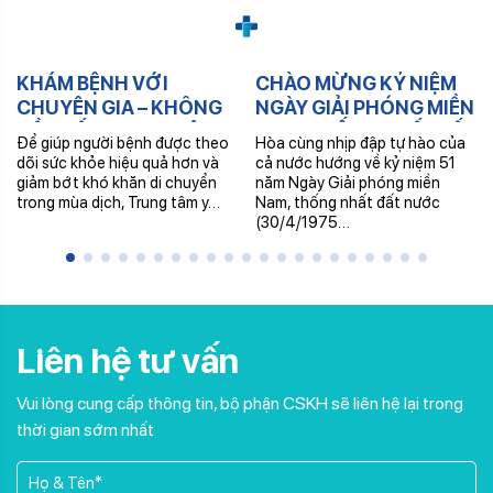
KHÁM BỆNH VỚI
CHÀO MỪNG KỶ NIỆM
CHUYÊN GIA – KHÔNG
NGÀY GIẢI PHÓNG MIỀN
CẦN ĐẾN TRUNG TÂM –
NAM, THỐNG NHẤT ĐẤT
Để giúp người bệnh được theo
Hòa cùng nhịp đập tự hào của
NHẬN THUỐC TRONG
NƯỚC 30/4 & QUỐC TẾ
dõi sức khỏe hiệu quả hơn và
cả nước hướng về kỷ niệm 51
NGÀY
LAO ĐỘNG 1/5
giảm bớt khó khăn di chuyển
năm Ngày Giải phóng miền
trong mùa dịch, Trung tâm y…
Nam, thống nhất đất nước
(30/4/1975…
Liên hệ tư vấn
Vui lòng cung cấp thông tin, bộ phận CSKH sẽ liên hệ lại trong
thời gian sớm nhất