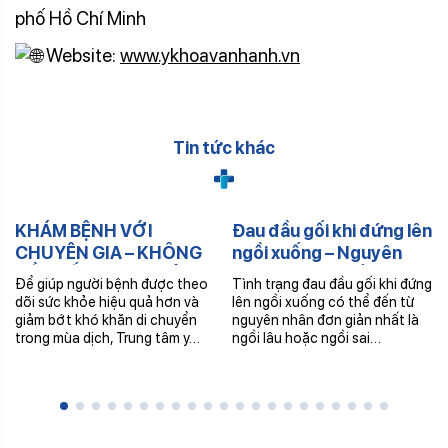
phố Hồ Chí Minh
Website:
www.ykhoavanhanh.vn
Tin tức khác
KHÁM BỆNH VỚI
Đau đầu gối khi đứng lên
CHUYÊN GIA – KHÔNG
ngồi xuống – Nguyên
CẦN ĐẾN TRUNG TÂM –
nhân và cách điều trị
Để giúp người bệnh được theo
Tình trạng đau đầu gối khi đứng
NHẬN THUỐC TRONG
dõi sức khỏe hiệu quả hơn và
lên ngồi xuống có thể đến từ
NGÀY
giảm bớt khó khăn di chuyển
nguyên nhân đơn giản nhất là
trong mùa dịch, Trung tâm y…
ngồi lâu hoặc ngồi sai…