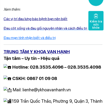
Xem thêm:
Các vị trí đau lưng báo bệnh bạn nên biết
Kiểm tra
sức
khỏe
Đau cột sống và đau gối nguyên nhân và cách điều trị
Đau mạn tính nhận biết và điều trị
TRUNG TÂM Y KHOA VẠN HẠNH
Tận tâm – Uy tín – Hiệu quả
Hotline: 028.3535.4096 – 028.3535.4098
CSKH: 0867 01 09 08
Mail: lienhe@ykhoavanhanh.vn
159 Trần Quốc Thảo, Phường 9, Quận 3, Thành