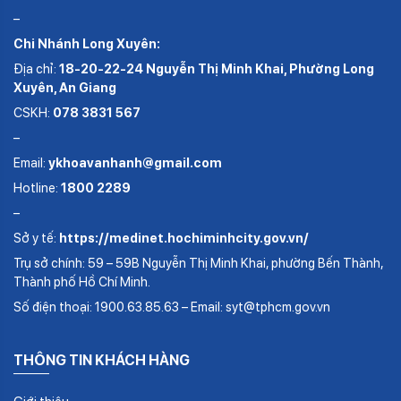
–
Chi Nhánh Long Xuyên:
Địa chỉ:
18-20-22-24 Nguyễn Thị Minh Khai, Phường Long
Xuyên, An Giang
CSKH:
078 3831 567
–
Email:
ykhoavanhanh@gmail.com
Hotline:
1800 2289
–
Sở y tế:
https://medinet.hochiminhcity.gov.vn/
Trụ sở chính: 59 – 59B Nguyễn Thị Minh Khai, phường Bến Thành,
Thành phố Hồ Chí Minh.
Số điện thoại: 1900.63.85.63 – Email: syt@tphcm.gov.vn
THÔNG TIN KHÁCH HÀNG