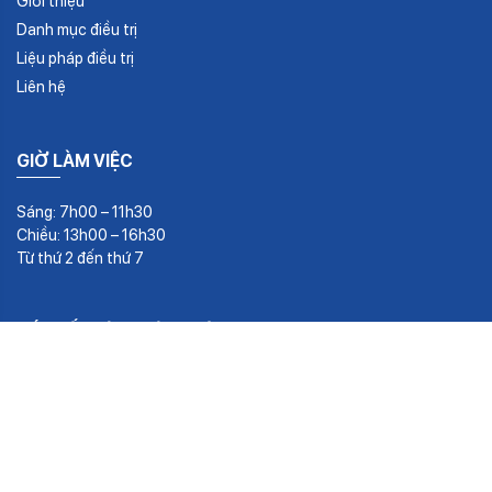
Giới thiệu
Danh mục điều trị
Liệu pháp điều trị
Liên hệ
GIỜ LÀM VIỆC
Sáng: 7h00 – 11h30
Chiều: 13h00 – 16h30
Từ thứ 2 đến thứ 7
KẾT NỐI VỚI CHÚNG TÔI
©2026 Trung Tâm Y Khoa Vạn Hạnh. All rights reserved | Make by
CuongWP
from
Amwind