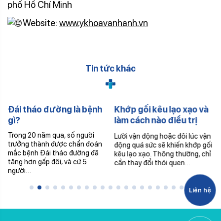
phố Hồ Chí Minh
Website:
www.ykhoavanhanh.vn
Tin tức khác
Đái tháo đường là bệnh
Khớp gối kêu lạo xạo và
gì?
làm cách nào điều trị
hiệu quả?
Trong 20 năm qua, số người
Lười vận động hoặc đôi lúc vận
trưởng thành được chẩn đoán
động quá sức sẽ khiến khớp gối
mắc bệnh Đái tháo đường đã
kêu lạo xạo. Thông thường, chỉ
tăng hơn gấp đôi, và cứ 5
cần thay đổi thói quen…
người…
Liên hệ