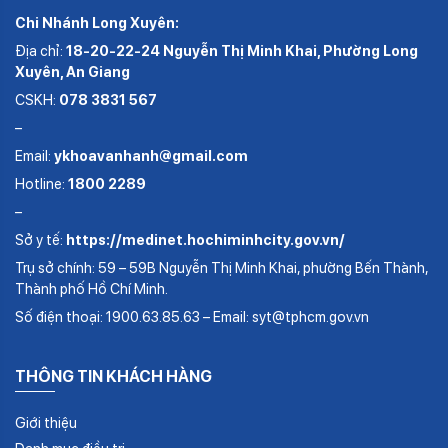
Chi Nhánh Long Xuyên:
Địa chỉ:
18-20-22-24 Nguyễn Thị Minh Khai, Phường Long
Xuyên, An Giang
CSKH:
078 3831 567
–
Email:
ykhoavanhanh@gmail.com
Hotline:
1800 2289
–
Sở y tế:
https://medinet.hochiminhcity.gov.vn/
Trụ sở chính: 59 – 59B Nguyễn Thị Minh Khai, phường Bến Thành,
Thành phố Hồ Chí Minh.
Số điện thoại: 1900.63.85.63 – Email: syt@tphcm.gov.vn
THÔNG TIN KHÁCH HÀNG
Giới thiệu