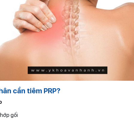
hân cần tiêm PRP?
p
khớp gối