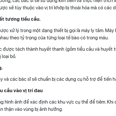
ờng, các bác sĩ sẽ sử dụng kim tiêm và thực hiện trích 
ợc sẽ tùy thuộc vào vị trí khớp bị thoái hóa mà có các 
ết tương tiểu cầu.
c xử lý trong một dạng thiết bị gọi là máy ly tâm. Máy
au theo tỷ trọng của từng loại tế bào có trong máu.
ục được tách thành huyết thanh (gồm tiểu cầu và huyết t
loại bỏ.
g.
y và các bác sĩ sẽ chuẩn bị các dụng cụ hỗ trợ để tiến 
 cầu vào vị trí đau
 hình ảnh để xác định các khu vực cụ thể để tiêm. Khi đã
n thận vào vùng bị ảnh hưởng.