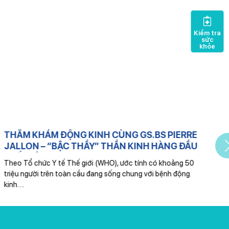
Kiểm tra
sức
khỏe
THĂM KHÁM ĐỘNG KINH CÙNG GS.BS PIERRE
JALLON – “BẬC THẦY” THẦN KINH HÀNG ĐẦU
THẾ GIỚI
G
Theo Tổ chức Y tế Thế giới (WHO), ước tính có khoảng 50
c
triệu người trên toàn cầu đang sống chung với bệnh động
kinh….