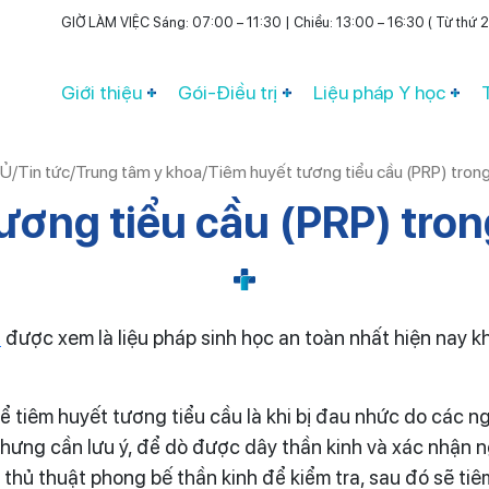
GIỜ LÀM VIỆC Sáng: 07:00 – 11:30 | Chiều: 13:00 – 16:30 ( Từ thứ 2 
Giới thiệu
Gói-Điều trị
Liệu pháp Y học
HỦ
/
Tin tức
/
Trung tâm y khoa
/
Tiêm huyết tương tiểu cầu (PRP) trong 
ương tiểu cầu (PRP) trong
)
được xem là liệu pháp sinh học an toàn nhất hiện nay k
 tiêm huyết tương tiểu cầu là khi bị đau nhức do các 
nhưng cần lưu ý, để dò được dây thần kinh và xác nhận 
 thủ thuật phong bế thần kinh để kiểm tra, sau đó sẽ ti