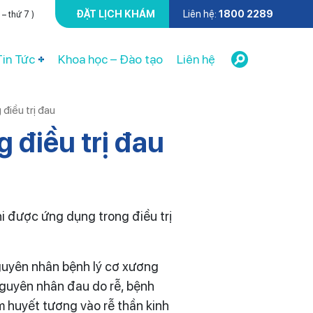
ĐẶT LỊCH KHÁM
Liên hệ:
1800 2289
– thứ 7 )
Tin Tức
Khoa học – Đào tạo
Liên hệ
điều trị đau
 điều trị đau
hi được ứng dụng trong điều trị
nguyên nhân bệnh lý cơ xương
nguyên nhân đau do rễ, bệnh
êm huyết tương vào rễ thần kinh