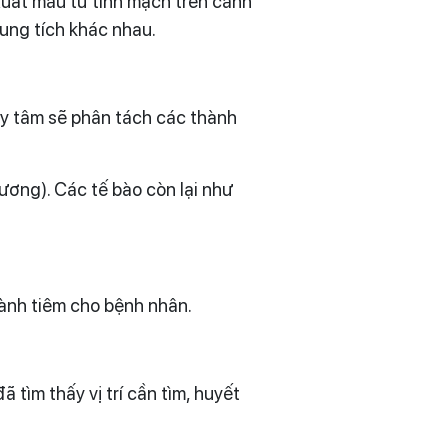
xuất máu từ tĩnh mạch trên cánh
dung tích khác nhau.
 ly tâm sẽ phân tách các thành
ương). Các tế bào còn lại như
hành tiêm cho bệnh nhân.
 tìm thấy vị trí cần tìm, huyết