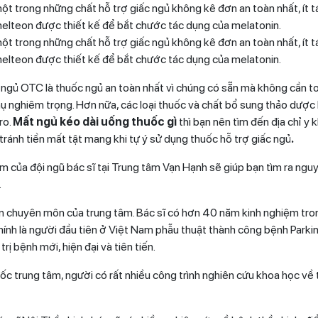
một trong những chất hỗ trợ giấc ngủ không kê đơn an toàn nhất, ít 
amelteon được thiết kế để bắt chước tác dụng của melatonin.
một trong những chất hỗ trợ giấc ngủ không kê đơn an toàn nhất, ít 
amelteon được thiết kế để bắt chước tác dụng của melatonin.
 ngủ OTC là thuốc ngủ an toàn nhất vì chúng có sẵn mà không cần toa
ụ nghiêm trọng. Hơn nữa, các loại thuốc và chất bổ sung thảo dượ
ro.
Mất ngủ kéo dài
uống thuốc gì
thì bạn nên tìm đến địa chỉ y
 tránh tiền mất tật mang khi tự ý sử dụng thuốc hỗ trợ giấc ngủ
.
m của đội ngũ bác sĩ tại Trung tâm Vạn Hạnh sẽ giúp bạn tìm ra ngu
.
ấn chuyên môn của trung tâm. Bác sĩ có hơn 40 năm kinh nghiệm tron
 chính là người đầu tiên ở Việt Nam phẫu thuật thành công bệnh Parkin
ị bệnh mới, hiện đại và tiên tiến.
ốc trung tâm, người có rất nhiều công trình nghiên cứu khoa học về