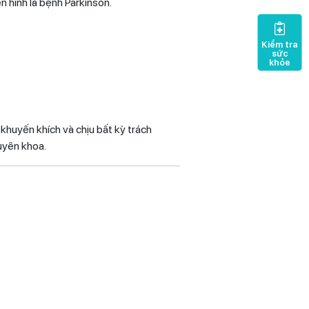
n hình là bệnh Parkinson.
Kiểm tra
sức
khỏe
 khuyến khích và chịu bất kỳ trách
uyên khoa.