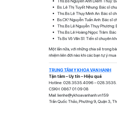
Ths.Bs Nguyễn Anh Diễm Thúy: Bác s
Bs. Lê Thị Tuyết Nhung: Bác sĩ ch
Ths.Bs Lê Thụy Minh An: Bác sĩ c
Bs.CK! Nguyễn Tuấn Anh: Bác sĩ c
Ths.Bs Lê Nguyễn Thụy Phương: 
Ths.Bs Lê Hoàng Ngọc Trâm: Bác 
Ts.Bs Võ Văn Sĩ: Tiến sĩ chuyên k
Một lần nữa, với những chia sẻ trong bà
nhiệm liên đới nào khi các bạn tự ý mu
TRUNG TÂM Y KHOA VẠN HẠNH
Tận tâm – Uy tín – Hiệu quả
Hotline: 028.3535.4096 – 028.353
CSKH: 0867 01 09 08
Mail: lienhe@ykhoavanhanh.vn159
Trần Quốc Thảo, Phường 9, Quận 3, Th