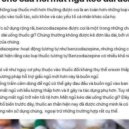
hững loại thuốc mới hơn thường được coi là an toàn hơn những loại c
uộc vào tuổi tác, sức khỏe và các yếu tố cá nhân khác của họ:
sử dụng rộng rãi, benzodiazepine được coi là một trong những chất
éo dài uống thuốc gì? Chúng thường không được kê đơn lâu dài, bởi 
 của chúng.
iazepine: hoạt động tương tự như benzodiazepine, nhưng chúng có 
t hiện rằng các loại thuốc tương tự Benzodiazepine có nhiều khả nă
ó vẻ như nguy cơ phụ thuộc vào thuốc đối kháng thụ thể orexin thấp
hương pháp hỗ trợ giấc ngủ mới hơn này là buồn ngủ.
g trầm cảm dùng để ngủ có thể gây đau đầu và buồn ngủ vào ban ng
t ngủ với liều lượng thấp hơn và ít gây ra tác dụng phụ hơn. Tuy 
ng mất ngủ trở nên tồi tệ hơn. Mất ngủ kéo dài uống thuốc gì? Đây
hổ biến trước đây, thuốc an thần hiện nay đã được chứng minh là có 
ông nên sử dụng chúng, ngoại trừ những trường hợp rất cụ thể.