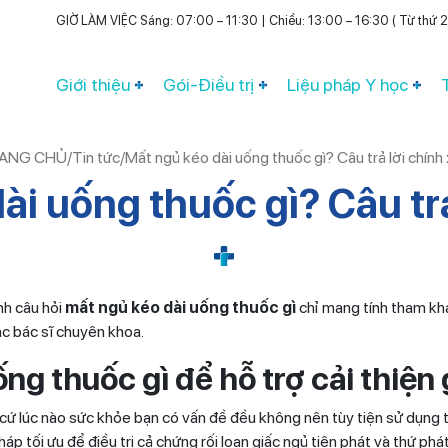
GIỜ LÀM VIỆC Sáng: 07:00 – 11:30 | Chiều: 13:00 – 16:30 ( Từ thứ 2 
Giới thiệu
Gói-Điều trị
Liệu pháp Y học
ANG CHỦ
/
Tin tức
/
Mất ngủ kéo dài uống thuốc gì? Câu trả lời chính
ài uống thuốc gì? Câu trả
nh câu hỏi
mất ngủ kéo dài uống thuốc gì
chỉ mang tính tham kh
c bác sĩ chuyên khoa.
ống thuốc gì
để hỗ trợ cải thiện
t cứ lúc nào sức khỏe bạn có vấn đề đều không nên tùy tiện sử dụng 
p tối ưu để điều trị cả chứng rối loạn giấc ngủ tiên phát và thứ phát