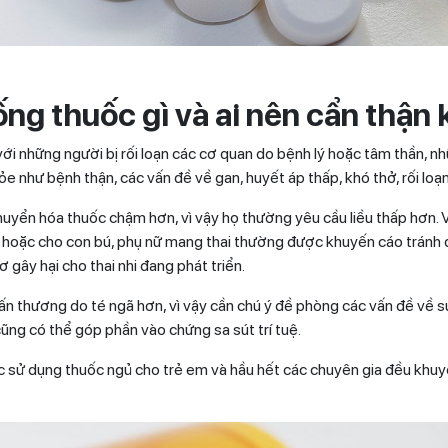
ống thuốc gì
và ai nên cẩn thận
i với những người bị rối loạn các cơ quan do bệnh lý hoặc tâm thần,
e như bệnh thận, các vấn đề về gan, huyết áp thấp, khó thở, rối loạn 
huyển hóa thuốc chậm hơn, vì vậy họ thường yêu cầu liều thấp hơn. V
i hoặc cho con bú, phụ nữ mang thai thường được khuyến cáo tránh 
gây hại cho thai nhi đang phát triển.
hấn thương do té ngã hơn, vì vậy cần chú ý đề phòng các vấn đề về s
ũng có thể góp phần vào chứng sa sút trí tuệ.
ệc sử dụng thuốc ngủ cho trẻ em và hầu hết các chuyên gia đều khu