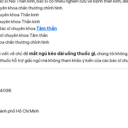
ĩ Nội Thần kinh, bác sĩ có nhiều nghiên cứu về bệnh thần kinh, điể
uyên khoa chấn thương chỉnh hình.
huyên khoa Thần kinh
huyên khoa Thần kinh
Bác sĩ chuyên khoa
Tâm thần
sĩ chuyên khoa Tâm thần
hoa chấn thương chỉnh hình
i viết về chủ đề
mất ngủ kéo dài uống thuốc gì
, chúng tôi không
a thuốc hỗ trợ giấc ngủ mà không tham khảo ý kiến của các bác sĩ ch
5.4098
ành phố Hồ Chí Minh