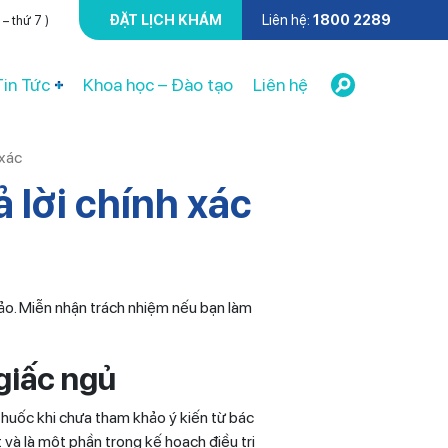
ĐẶT LỊCH KHÁM
Liên hệ:
1800 2289
– thứ 7 )
Tin Tức
Khoa học – Đào tạo
Liên hệ
 xác
 lời chính xác
ảo. Miễn nhận trách nhiệm nếu bạn làm
 giấc ngủ
thuốc khi chưa tham khảo ý kiến từ bác
 và là một phần trong kế hoạch điều trị