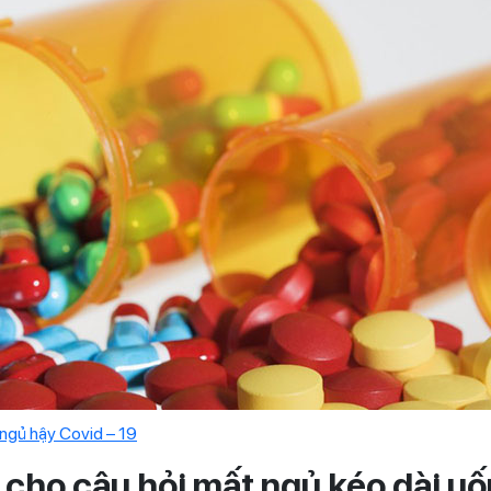
ngủ hậy Covid – 19
cho câu hỏi
mất ngủ kéo dài uố