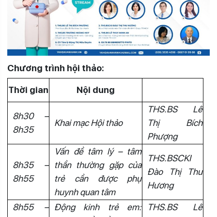
Chương trình hội thảo:
Thời gian
Nội dung
THS.BS
Lê
8h30 –
Khai mạc Hội thảo
Thị Bích
8h35
Phượng
Vấn đề tâm lý – tâm
THS.BSCKI
8h35 –
thần thường gặp của
Đào Thị Thu
8h55
trẻ cần được phụ
Hương
huynh quan tâm
8h55 –
Động kinh trẻ em:
THS.BS Lê