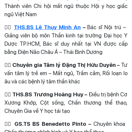
Thành viên Chi hội mất ngủ thuộc Hội y học giấc
ngủ Việt Nam
👩‍⚕️
THS.BS Lê Thụy Minh An
–
Bác sĩ Nội trú –
Giảng viên bộ môn Thần kinh tại trường Đại học Y
Dược TP.HCM, Bác sĩ duy nhất tại VN được cấp
bằng Điện Não Châu Á – Thái Bình Dương
👩‍⚕️ Chuyên gia Tâm lý Đặng Thị Hữu Duyên –
Tư
vấn tâm lý trẻ em – Mất ngủ, Trầm cảm, Rối loạn lo
âu và các bệnh lý tâm thần khác
👨‍⚕️ THS.BS Trương Hoàng Huy –
Điều trị bệnh Cơ
Xương Khớp, Cột sống, Chấn thương thể thao,
Chuyên Gia về Y học tái tạo
👨‍⚕️ GS.TS BS Benedetto Pinto –
Chuyên khoa