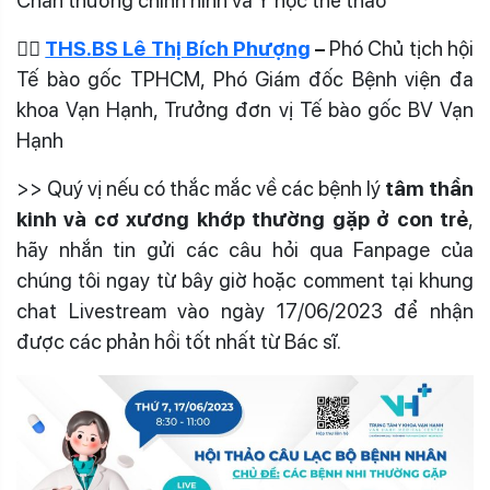
Chấn thương chỉnh hình và Y học thể thao
👩‍⚕️
THS.BS Lê Thị Bích Phượng
–
Phó Chủ tịch hội
Tế bào gốc TPHCM, Phó Giám đốc Bệnh viện đa
khoa Vạn Hạnh, Trưởng đơn vị Tế bào gốc BV Vạn
Hạnh
>> Quý vị nếu có thắc mắc về các bệnh lý
tâm thần
kinh và cơ xương khớp thường gặp ở con trẻ
,
hãy nhắn tin gửi các câu hỏi qua Fanpage của
chúng tôi ngay từ bây giờ hoặc comment tại khung
chat Livestream vào ngày 17/06/2023 để nhận
được các phản hồi tốt nhất từ Bác sĩ.