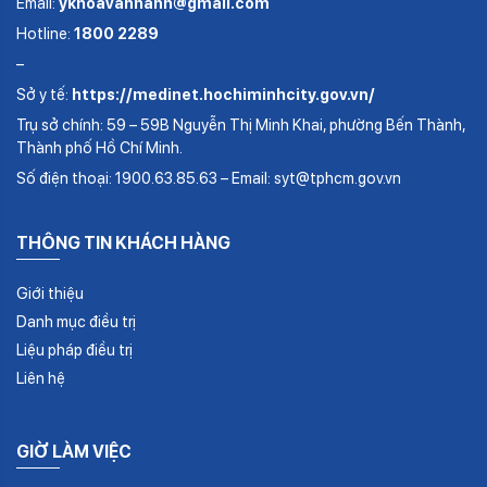
Email:
ykhoavanhanh@gmail.com
Hotline:
1800 2289
–
Sở y tế:
https://medinet.hochiminhcity.gov.vn/
Trụ sở chính: 59 – 59B Nguyễn Thị Minh Khai, phường Bến Thành,
Thành phố Hồ Chí Minh.
Số điện thoại: 1900.63.85.63 – Email: syt@tphcm.gov.vn
THÔNG TIN KHÁCH HÀNG
Giới thiệu
Danh mục điều trị
Liệu pháp điều trị
Liên hệ
GIỜ LÀM VIỆC