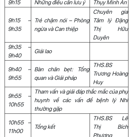
9h15
Những điều cần lưu ý
Thụy Minh An
Chuyên gia
9h15 –
Trẻ chậm nói – Phòng
Tâm lý Đặng
9h35
ngừa và Can thiệp
Thị Hữu
Duyên
9h35 –
Giải lao
9h40
THS.BS
9h40 –
Bàn chân bẹt: Tổng
Trương Hoàng
9h55
quan và Giải pháp
Huy
Tham vấn và giải đáp thắc mắc của phụ
9h55 –
huynh về các vấn đề bệnh lý Nhi
10h55
thường gặp
THS.BS Lê
10h55 –
Tổng kết
Thị Bích
11h00
Phượng