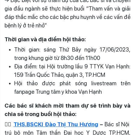
→ Đặc biệt với sự tham dự của các bác sĩ và chuyên
gia đầu ngành sẽ thực hiện buổi “Tham vấn và giải
đáp thắc mắc cho các bậc phu huynh về các vấn đề
bệnh lý ở trẻ nhỏ”
Thời gian và địa điểm hội thảo:
Thời gian: sáng Thứ Bảy ngày 17/06/2023,
trong khung giờ từ 8h30 đến 11h00
Địa điểm: tại Hội trường lầu 9 TTYK Vạn Hạnh:
159 Trần Quốc Thảo, quận 3, TP.HCM
Hội thảo được phát sóng livestream trên
fanpage Trung tâm y khoa Vạn Hạnh
Các bác sĩ khách mời tham dự sẽ trình bày và
chia sẻ trong buổi hội thảo:
👩‍⚕️
THS.BSCKI Đào Thị Thu Hương
–
Bác sĩ Nội
trú bộ môn Tâm thần Đại học Y Dược TP.HCM,