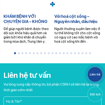
KHÁM BỆNH VỚI
Vôi hoá cột sống –
CHUYÊN GIA – KHÔNG
Nguyên nhân, dấu hiệu
CẦN ĐẾN TRUNG TÂM –
và phòng ngừa
Để giúp người bệnh được theo
Người thường xuyên làm việc ở
NHẬN THUỐC TRONG
dõi sức khỏe hiệu quả hơn và
tư thế không tốt cho cột sống
NGÀY
giảm bớt khó khăn di chuyển
có nguy cơ cao mắc bệnh vôi
trong mùa dịch, Trung tâm y…
hoá cột sống khi đến…
Liên hệ tư vấn
Liên hệ
Vui lòng cung cấp thông tin, bộ phận CSKH sẽ liên hệ lại trong
thời gian sớm nhất
Đặt lịch