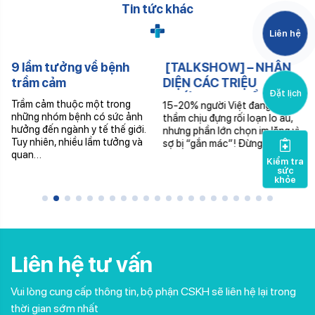
Tin tức khác
Liên hệ
9 lầm tưởng về bệnh
[TALKSHOW] – NHẬN
trầm cảm
DIỆN CÁC TRIỆU
Đặt lịch
CHỨNG CƠ THỂ CỦA
Trầm cảm thuộc một trong
15-20% người Việt đang âm
RỐI LOẠN LO ÂU
những nhóm bệnh có sức ảnh
thầm chịu đựng rối loạn lo âu,
hưởng đến ngành y tế thế giới.
nhưng phần lớn chọn im lặng vì
Tuy nhiên, nhiều lầm tưởng và
sợ bị “gắn mác”! Đừng để…
quan…
Kiểm tra
sức
khỏe
Liên hệ tư vấn
Vui lòng cung cấp thông tin, bộ phận CSKH sẽ liên hệ lại trong
thời gian sớm nhất