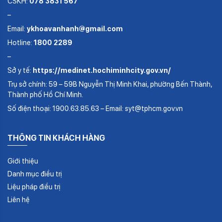
CSKH:
078 3831 567
–
Email:
ykhoavanhanh@gmail.com
Hotline:
1800 2289
–
Sở y tế:
https://medinet.hochiminhcity.gov.vn/
Trụ sở chính: 59 – 59B Nguyễn Thị Minh Khai, phường Bến Thành,
Thành phố Hồ Chí Minh.
Số điện thoại: 1900.63.85.63 – Email: syt@tphcm.gov.vn
THÔNG TIN KHÁCH HÀNG
Giới thiệu
Danh mục điều trị
Liệu pháp điều trị
Liên hệ