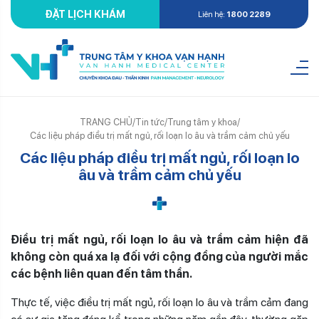
ĐẶT LỊCH KHÁM
Liên hệ:
1800 2289
TRANG CHỦ
/
Tin tức
/
Trung tâm y khoa
/
Các liệu pháp điều trị mất ngủ, rối loạn lo âu và trầm cảm chủ yếu
Các liệu pháp điều trị mất ngủ, rối loạn lo
âu và trầm cảm chủ yếu
Điề
u tr
ị
m
ấ
t ng
ủ
, r
ố
i lo
ạ
n lo âu và tr
ầ
m c
ả
m hi
ệ
n đã
không còn quá xa l
ạ
đ
ố
i v
ớ
i c
ộ
ng đ
ồ
ng c
ủ
a ng
ườ
i m
ắ
c
các b
ệ
nh liên quan đ
ế
n tâm th
ầ
n.
Thực tế, việc điều trị mất ngủ, rối loạn lo âu và trầm cảm đang