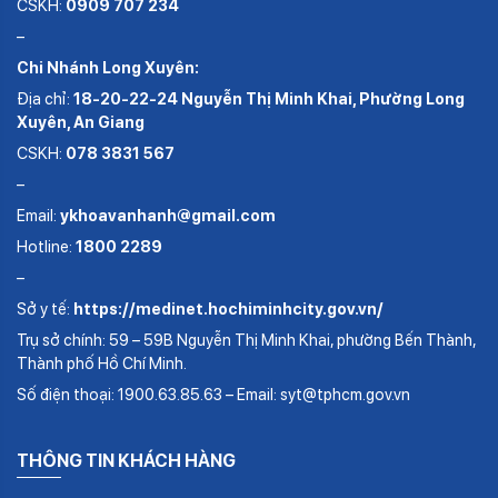
CSKH:
0909 707 234
–
Chi Nhánh Long Xuyên:
Địa chỉ:
18-20-22-24 Nguyễn Thị Minh Khai, Phường Long
Xuyên, An Giang
CSKH:
078 3831 567
–
Email:
ykhoavanhanh@gmail.com
Hotline:
1800 2289
–
Sở y tế:
https://medinet.hochiminhcity.gov.vn/
Trụ sở chính: 59 – 59B Nguyễn Thị Minh Khai, phường Bến Thành,
Thành phố Hồ Chí Minh.
Số điện thoại: 1900.63.85.63 – Email: syt@tphcm.gov.vn
THÔNG TIN KHÁCH HÀNG