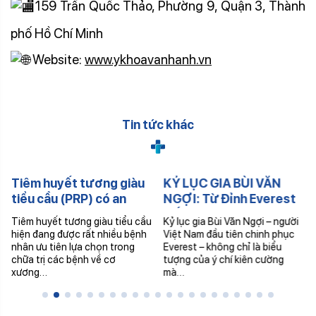
159 Trần Quốc Thảo, Phường 9, Quận 3, Thành
phố Hồ Chí Minh
Website:
www.ykhoavanhanh.vn
Tin tức khác
Tiêm huyết tương giàu
KỶ LỤC GIA BÙI VĂN
tiểu cầu (PRP) có an
NGỢI: Từ Đỉnh Everest
toàn không?
Đến Hành Trình Chăm
Tiêm huyết tương giàu tiểu cầu
Kỷ lục gia Bùi Văn Ngợi – người
Sóc Sức Khỏe Đỉnh Cao!
hiện đang được rất nhiều bệnh
Việt Nam đầu tiên chinh phục
nhân ưu tiên lựa chọn trong
Everest – không chỉ là biểu
chữa trị các bệnh về cơ
tượng của ý chí kiên cường
xương…
mà…