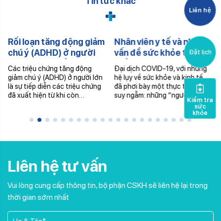
Tin tức khác
Liên hệ
Rối loạn tăng động giảm
Nhân viên y tế và những
chú ý (ADHD) ở người
vấn đề sức khỏe tâm
Đặt lịch
lớn và cách điều trị
thần
Các triệu chứng tăng động
Đại dịch COVID-19, với những
giảm chú ý (ADHD) ở người lớn
hệ lụy về sức khỏe và kinh tế,
là sự tiếp diễn các triệu chứng
đã phơi bày một thực tế đáng
đã xuất hiện từ khi còn…
suy ngẫm: những “người hùng…
Kiểm tra
sức
khỏe
Liên hệ tư vấn
Vui lòng cung cấp thông tin, bộ phận CSKH sẽ liên hệ lại trong
thời gian sớm nhất