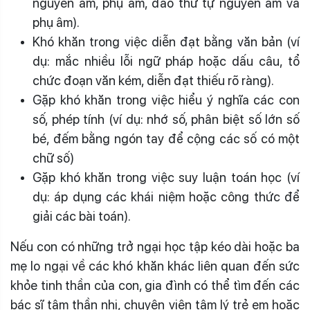
nguyên âm, phụ âm, đảo thứ tự nguyên âm và
phụ âm).
Khó khăn trong việc diễn đạt bằng văn bản (ví
dụ: mắc nhiều lỗi ngữ pháp hoặc dấu câu, tổ
chức đoạn văn kém, diễn đạt thiếu rõ ràng).
Gặp khó khăn trong việc hiểu ý nghĩa các con
số, phép tính (ví dụ: nhớ số, phân biệt số lớn số
bé, đếm bằng ngón tay để cộng các số có một
chữ số)
Gặp khó khăn trong việc suy luận toán học (ví
dụ: áp dụng các khái niệm hoặc công thức để
giải các bài toán).
Nếu con có những trở ngại học tập kéo dài hoặc ba
mẹ lo ngại về các khó khăn khác liên quan đến sức
khỏe tinh thần của con, gia đình có thể tìm đến các
bác sĩ tâm thần nhi, chuyên viên tâm lý trẻ em hoặc