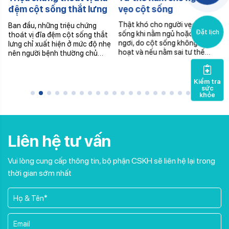
đệm cột sống thắt lưng
vẹo cột sống
cần lưu ý
Thật khó cho người vẹo cột
Ban đầu, những triệu chứng
Đặt lịch
sống khi nằm ngủ hoặc nghỉ
thoát vị đĩa đệm cột sống thắt
ngơi, do cột sống không linh
lưng chỉ xuất hiện ở mức độ nhẹ
hoạt và nếu nằm sai tư thế…
nên người bệnh thường chủ…
Kiểm tra
sức
khỏe
Liên hệ tư vấn
Vui lòng cung cấp thông tin, bộ phận CSKH sẽ liên hệ lại trong
thời gian sớm nhất