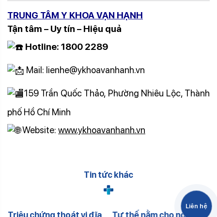
TRUNG TÂM Y KHOA VẠN HẠNH
Tận tâm – Uy tín – Hiệu quả
Hotline: 1800 2289
Mail: lienhe@ykhoavanhanh.vn
159 Trần Quốc Thảo, Phường Nhiêu Lộc, Thành
phố Hồ Chí Minh
Website:
www.ykhoavanhanh.vn
Tin tức khác
Liên hệ
Triệu chứng thoát vị đĩa
Tư thế nằm cho người