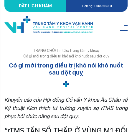
ĐẶT LỊCH KHÁM
Liên hệ:
1800 2289
TRANG CHỦ
/
Tin tức
/
Trung tâm y khoa
/
Có gì mới trong điều trị khó nói khó nuốt sau đột quỵ
Có gì mới trong điều trị khó nói khó nuốt
sau đột quỵ
Khuyến cáo
của Hội đồng Cố vấn Y khoa Âu Châu về
Kỹ thuật Kích thích từ trường xuyên sọ rTMS trong
phục hồi chức năng sau đột quỵ
:
“rTMS TẦN SỐ THẤP Ở VÙNG M1 ĐỐI