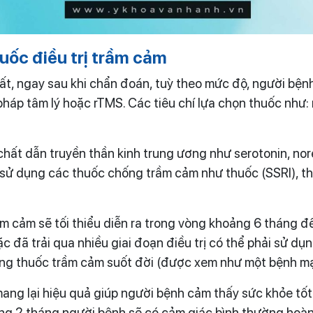
uốc điều trị trầm cảm
hất, ngay sau khi chẩn đoán, tuỳ theo mức độ, người bện
 pháp tâm lý hoặc rTMS. Các tiêu chí lựa chọn thuốc như:
hất dẫn truyền thần kinh trung ương như serotonin, nor
ẽ sử dụng các thuốc chống trầm cảm như thuốc (SSRI), t
trầm cảm sẽ tối thiểu diễn ra trong vòng khoảng 6 tháng
 đã trải qua nhiều giai đoạn điều trị có thể phải sử dụn
ng thuốc trầm cảm suốt đời (được xem như một bệnh mạ
ang lại hiệu quả giúp người bệnh cảm thấy sức khỏe tốt
g 2 tháng người bệnh sẽ có cảm giác bình thường hoàn t