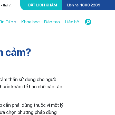
ĐẶT LỊCH KHÁM
Liên hệ:
1800 2289
– thứ 7 )
Tin Tức
Khoa học – Đào tạo
Liên hệ
ầm cảm?
 tâm thần sử dụng cho người
thuốc khác để hạn chế các tác
 cần phải dừng thuốc vì một lý
m lựa chọn phương pháp dùng