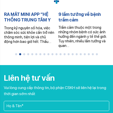
RA MẮT MINI APP “HỆ
9 lầm tưởng về bệnh
THỐNG TRUNG TÂM Y
trầm cảm
KHOA VẠN HẠNH”
Trầm cảm thuộc một trong
Trong kỷ nguyên số hóa, việc
những nhóm bệnh có sức ảnh
chăm sóc sức khỏe cần trở nên
hưởng đến ngành y tế thế giới.
thông minh, tiện lợi và chủ
Tuy nhiên, nhiều lầm tưởng và
động hơn bao giờ hết. Thấu…
quan…
Liên hệ tư vấn
Vui lòng cung cấp thông tin, bộ phận CSKH sẽ liên hệ lại trong
thời gian sớm nhất