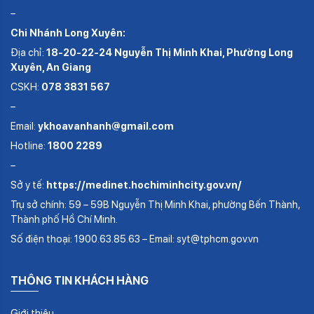
–
Chi Nhánh Long Xuyên:
Địa chỉ:
18-20-22-24 Nguyễn Thị Minh Khai, Phường Long
Xuyên, An Giang
CSKH:
078 3831 567
–
Email:
ykhoavanhanh@gmail.com
Hotline:
1800 2289
–
Sở y tế:
https://medinet.hochiminhcity.gov.vn/
Trụ sở chính: 59 – 59B Nguyễn Thị Minh Khai, phường Bến Thành,
Thành phố Hồ Chí Minh.
Số điện thoại: 1900.63.85.63 – Email: syt@tphcm.gov.vn
THÔNG TIN KHÁCH HÀNG
Giới thiệu