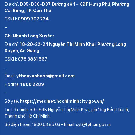
Địa chỉ:
D35-D36-D37 Đường số 1 – KĐT Hưng Phú, Phường
Cái Răng, TP. Cần Thơ
CSKH:
0909 707 234
–
Chi Nhánh Long Xuyên:
Địa chỉ:
18-20-22-24 Nguyễn Thị Minh Khai, Phường Long
Xuyên, An Giang
CSKH:
078 3831 567
–
Email:
ykhoavanhanh@gmail.com
Hotline:
1800 2289
–
Sở y tế:
https://medinet.hochiminhcity.gov.vn/
Trụ sở chính: 59 – 59B Nguyễn Thị Minh Khai, phường Bến Thành,
Thành phố Hồ Chí Minh.
Số điện thoại: 1900.63.85.63 – Email: syt@tphcm.gov.vn