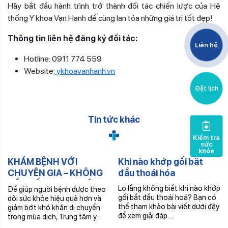
Hãy bắt đầu hành trình trở thành đối tác chiến lược của Hệ
thống Y khoa Vạn Hạnh để cùng lan tỏa những giá trị tốt đẹp!
Thông tin liên hệ đăng ký đối tác:
Liên hệ
Hotline: 0911 774 559
Website:
ykhoavanhanh.vn
Đặt lịch
Tin tức khác
Kiểm tra
sức
khỏe
KHÁM BỆNH VỚI
Khi nào khớp gối bắt
CHUYÊN GIA – KHÔNG
đầu thoái hóa
CẦN ĐẾN TRUNG TÂM –
Lo lắng không biết khi nào khớp
Để giúp người bệnh được theo
NHẬN THUỐC TRONG
gối bắt đầu thoái hoá? Bạn có
dõi sức khỏe hiệu quả hơn và
NGÀY
thể tham khảo bài viết dưới đây
giảm bớt khó khăn di chuyển
để xem giải đáp…
trong mùa dịch, Trung tâm y…