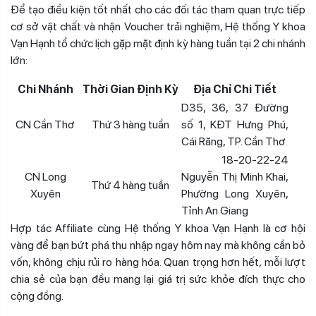
Để tạo điều kiện tốt nhất cho các đối tác tham quan trực tiếp
cơ sở vật chất và nhận Voucher trải nghiệm, Hệ thống Y khoa
Vạn Hạnh tổ chức lịch gặp mặt định kỳ hàng tuần tại 2 chi nhánh
lớn:
Chi Nhánh
Thời Gian Định Kỳ
Địa Chỉ Chi Tiết
D35, 36, 37 Đường
CN Cần Thơ
Thứ 3 hàng tuần
số 1, KĐT Hưng Phú,
Cái Răng, TP. Cần Thơ
18-20-22-24
CN Long
Nguyễn Thị Minh Khai,
Thứ 4 hàng tuần
Xuyên
Phường Long Xuyên,
Tỉnh An Giang
Hợp tác Affiliate cùng Hệ thống Y khoa Vạn Hạnh là cơ hội
vàng để bạn bứt phá thu nhập ngay hôm nay mà không cần bỏ
vốn, không chịu rủi ro hàng hóa. Quan trọng hơn hết, mỗi lượt
chia sẻ của bạn đều mang lại giá trị sức khỏe đích thực cho
cộng đồng.