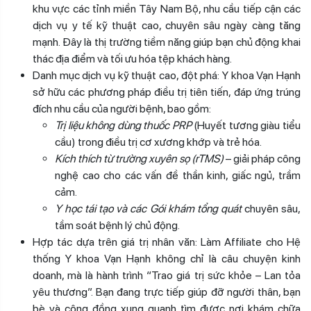
khu vực các tỉnh miền Tây Nam Bộ, nhu cầu tiếp cận các
dịch vụ y tế kỹ thuật cao, chuyên sâu ngày càng tăng
mạnh. Đây là thị trường tiềm năng giúp bạn chủ động khai
thác địa điểm và tối ưu hóa tệp khách hàng.
Danh mục dịch vụ kỹ thuật cao, đột phá: Y khoa Vạn Hạnh
sở hữu các phương pháp điều trị tiên tiến, đáp ứng trúng
đích nhu cầu của người bệnh, bao gồm:
Trị liệu không dùng thuốc PRP
(Huyết tương giàu tiểu
cầu) trong điều trị cơ xương khớp và trẻ hóa.
Kích thích từ trường xuyên sọ (rTMS)
– giải pháp công
nghệ cao cho các vấn đề thần kinh, giấc ngủ, trầm
cảm.
Y học tái tạo và các Gói khám tổng quát
chuyên sâu,
tầm soát bệnh lý chủ động.
Hợp tác dựa trên giá trị nhân văn: Làm Affiliate cho Hệ
thống Y khoa Vạn Hạnh không chỉ là câu chuyện kinh
doanh, mà là hành trình “Trao giá trị sức khỏe – Lan tỏa
yêu thương”. Bạn đang trực tiếp giúp đỡ người thân, bạn
bè và cộng đồng xung quanh tìm được nơi khám chữa