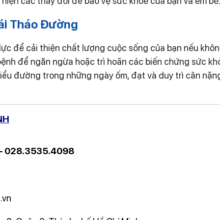
c hiện các thay đổi để bảo vệ sức khỏe của bạn và em bé
ái Tháo Đường
 lực để cải thiện chất lượng cuộc sống của bạn nếu kh
 bệnh để ngăn ngừa hoặc trì hoãn các biến chứng sức k
tiểu đường trong những ngày ốm, đạt và duy trì cân nặn
NH
 – 028.3535.4098
.vn