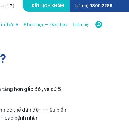
ĐẶT LỊCH KHÁM
Liên hệ:
1800 2289
– thứ 7 )
Tin Tức
Khoa học – Đào tạo
Liên hệ
ì?
tăng hơn gấp đôi, và cứ 5
nh có thể dẫn đến nhiều biến
nh các bệnh nhân.