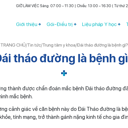
GIỜ LÀM VIỆC Sáng: 07:00 – 11:30 | Chiều: 13:00 – 16:30 ( Từ thứ 2 
Giới thiệu
Gói-Điều trị
Liệu pháp Y học
TRANG CHỦ
/
Tin tức
/
Trung tâm y khoa
/
Đái tháo đường là bệnh gì?
ái tháo đường là bệnh g
ởng thành được chẩn đoán mắc bệnh Đái tháo đường đã 
 mình mắc bệnh.
ờng cảnh giác về căn bệnh này do Đái Tháo đường là bệ
khỏe, tính mạng, trở thành gánh nặng kinh tế cho gia đì