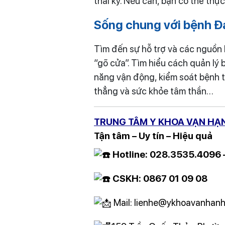
thai kỳ. Nếu cần, bạn có thể thự
Sống chung với bệnh Đ
Tìm đến sự hỗ trợ và các nguồn
“gõ cửa”. Tìm hiểu cách quản lý
năng vận động, kiểm soát bệnh 
thẳng và sức khỏe tâm thần…
TRUNG TÂM Y KHOA VẠN HẠ
Tận tâm – Uy tín – Hiệu quả
Hotline: 028.3535.4096
CSKH: 0867 01 09 08
Mail: lienhe@ykhoavanhanh