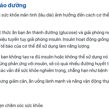
tháo đường
g sức khỏe mãn tính (lâu dài) ảnh hưởng đến cách cơ th
t thức ăn bạn ăn thành đường (glucose) và giải phóng n
iệu tuyến tụy giải phóng insulin. Insulin hoạt động giố
tế bào của cơ thể để sử dụng làm năng lượng.
 bạn không tạo ra đủ insulin hoặc không thể sử dụng nó 
gừng phản ứng với insulin, sẽ có quá nhiều đường huyết 
 các vấn đề sức khỏe nghiêm trọng, chẳng hạn như bệnh t
ưng giảm cân, ăn uống lành mạnh và năng vận động thực
hẹn chăm sóc sức khỏe.