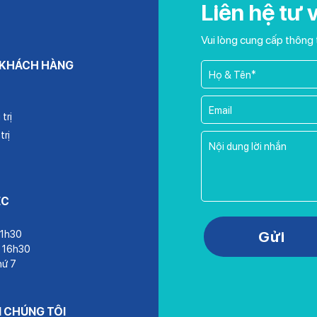
Liên hệ tư 
Vui lòng cung cấp thông 
 KHÁCH HÀNG
trị
trị
ỆC
Please leave this field empty.
Gửi
11h30
– 16h30
hứ 7
I CHÚNG TÔI