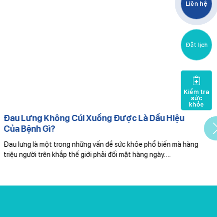
Liên hệ
Đặt lịch
Kiểm tra
sức
khỏe
Đau Lưng Không Cúi Xuống Được Là Dấu Hiệu
Của Bệnh Gì?
Đau lưng là một trong những vấn đề sức khỏe phổ biến mà hàng
T
triệu người trên khắp thế giới phải đối mặt hàng ngày….
M