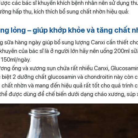
được các bác sĩ khuyến khích bệnh nhân nên sử dụng th
ường hấp thụ, kích thích bổ sung chất nhờn hiệu quả:
g lỏng – giúp khớp khỏe và tăng chất 
g sữa hàng ngày giúp bổ sung lượng Canxi cần thiết cho 
i khuyên của bác sĩ là ở người lớn hãy nên uống 200ml s
 150ml/ngày.
ương ống và xương sụn chứa rất nhiều Canxi, Glucosami
biệt 2 dưỡng chất glucosamin và chondroitin này còn có
ết chất nhờn và mang đến hiệu quả rất tốt cho quá trình c
thể được dùng để chế biến dưới dạng cháo xương, súp