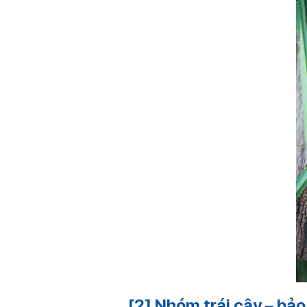
[2] Nhóm trái cây – bả