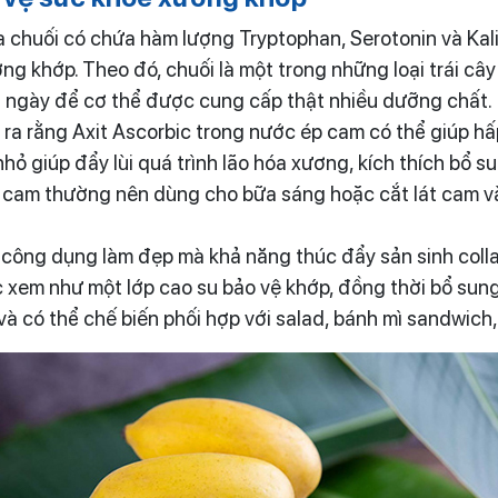
 chuối có chứa hàm lượng Tryptophan, Serotonin và Kali 
g khớp. Theo đó, chuối là một trong những loại trái cây
ỗi ngày để cơ thể được cung cấp thật nhiều dưỡng chất.
 ra rằng Axit Ascorbic trong nước ép cam có thể giúp hấp
ỏ giúp đẩy lùi quá trình lão hóa xương, kích thích bổ s
m cam thường nên dùng cho bữa sáng hoặc cắt lát cam v
ó công dụng làm đẹp mà khả năng thúc đẩy sản sinh colla
 xem như một lớp cao su bảo vệ khớp, đồng thời bổ sung
ăn và có thể chế biến phối hợp với salad, bánh mì sandwi