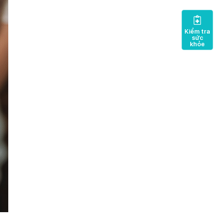
Kiểm tra
sức
khỏe