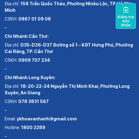
Địa chỉ:
159 Trần Quốc Thảo, Phường Nhiêu Lộc, TP.Hồ Chí
Minh
Kiểm tra
CSKH:
0867 01 09 08
sức
khỏe
–
Chi Nhánh Cần Thơ:
Địa chỉ:
D35-D36-D37 Đường số 1 – KĐT Hưng Phú, Phường
Cái Răng, TP. Cần Thơ
CSKH:
0909 707 234
–
Chi Nhánh Long Xuyên:
Địa chỉ:
18-20-22-24 Nguyễn Thị Minh Khai, Phường Long
Xuyên, An Giang
CSKH:
078 3831 567
–
Email:
ykhoavanhanh@gmail.com
Hotline:
1800 2289
–