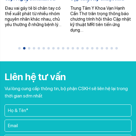
Cách điều trị
tiên tiến ứng dụng trong
Đau vai gáy tê bì chân tay có
Trung Tâm Y Khoa Vạn Hạnh
chẩn đoán
thể xuất phát từ nhiều nhóm
Cần Thơ trân trọng thông báo
nguyên nhân khác nhau, chủ
chương trình hội thảo Cập nhật
yếu thường ở những bệnh lý…
kỹ thuật MRI tiên tiến ứng
dụng…
Liên hệ tư vấn
Vui lòng cung cấp thông tin, bộ phận CSKH sẽ liên hệ lại trong
thời gian sớm nhất