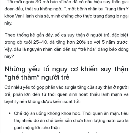
“Tôi mới ngoài 30 mà bác sĩ bảo đã có dấu hiệu suy thận giai
đoạn đầu, thật sự không ngờ…”, một bệnh nhân tại Trung tâm Y
khoa Vạn Hạnh chia sẻ, minh chứng cho thực trạng đáng lo ngại
này.
Theo thống kê gần đây, số ca suy thận ở người trẻ, đặc biệt
trong độ tuổi 25-40, đã tăng hơn 20% so với 5 năm trước.
Vậy, đâu là nguyên nhân dẫn đến sự “trẻ hóa” đáng báo động
này?
Những yếu tố nguy cơ khiến suy thận
“ghé thăm” người trẻ
Có nhiều yếu tố góp phần vào sự gia tăng của suy thận ở người
trẻ, phần lớn đến từ thói quen sinh hoạt thiếu lành mạnh và
bệnh lý nền không được kiểm soát tốt:
Chế độ ăn uống không khoa học: Thói quen ăn mặn, tiêu
thụ nhiều đồ ăn chế biến sẵn chứa hàm lượng natri cao là
gánh nặng lớn cho thận.