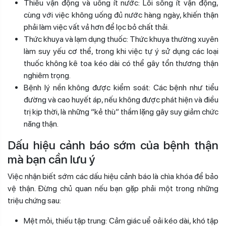
Thiếu vận động và uống ít nước: Lối sống ít vận động,
cùng với việc không uống đủ nước hàng ngày, khiến thận
phải làm việc vất vả hơn để lọc bỏ chất thải.
Thức khuya và lạm dụng thuốc: Thức khuya thường xuyên
làm suy yếu cơ thể, trong khi việc tự ý sử dụng các loại
thuốc không kê toa kéo dài có thể gây tổn thương thận
nghiêm trọng.
Bệnh lý nền không được kiểm soát: Các bệnh như tiểu
đường và cao huyết áp, nếu không được phát hiện và điều
trị kịp thời, là những “kẻ thù” thầm lặng gây suy giảm chức
năng thận.
Dấu hiệu cảnh báo sớm của bệnh thận
mà bạn cần lưu ý
Việc nhận biết sớm các dấu hiệu cảnh báo là chìa khóa để bảo
vệ thận. Đừng chủ quan nếu bạn gặp phải một trong những
triệu chứng sau:
Mệt mỏi, thiếu tập trung: Cảm giác uể oải kéo dài, khó tập