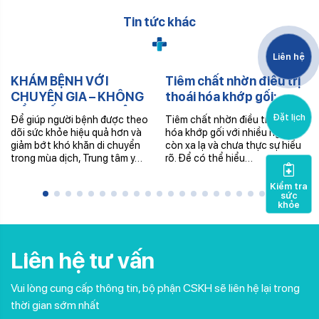
Tin tức khác
Liên hệ
KHÁM BỆNH VỚI
Tiêm chất nhờn điều trị
CHUYÊN GIA – KHÔNG
thoái hóa khớp gối:
CẦN ĐẾN TRUNG TÂM –
Thông tin từ A – Z
Đặt lịch
Để giúp người bệnh được theo
Tiêm chất nhờn điều trị thoái
NHẬN THUỐC TRONG
dõi sức khỏe hiệu quả hơn và
hóa khớp gối với nhiều người
NGÀY
giảm bớt khó khăn di chuyển
còn xa lạ và chưa thực sự hiểu
trong mùa dịch, Trung tâm y…
rõ. Để có thể hiểu…
Kiểm tra
sức
khỏe
Liên hệ tư vấn
Vui lòng cung cấp thông tin, bộ phận CSKH sẽ liên hệ lại trong
thời gian sớm nhất