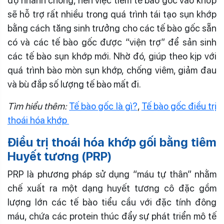
độ nhanh chóng, nên việc tiêm tế bào gốc vào khớp
sẽ hỗ trợ rất nhiều trong quá trình tái tạo sụn khớp
bằng cách tăng sinh trưởng cho các tế bào gốc sẵn
có và các tế bào gốc được “viện trợ” để sản sinh
các tế bào sụn khớp mới. Nhờ đó, giúp theo kịp với
quá trình bào mòn sụn khớp, chống viêm, giảm đau
và bù đắp số lượng tế bào mất đi.
Tìm hiểu thêm:
Tế bào gốc là gì?
,
Tế bào gốc điều trị
thoái hóa khớp
Điều trị thoái hóa khớp gối bằng tiêm
Huyết tương (PRP)
PRP là phương pháp sử dụng “máu tự thân” nhằm
chế xuất ra một dạng huyết tương cô đặc gồm
lượng lớn các tế bào tiểu cầu với đặc tính đông
máu, chứa các protein thúc đẩy sự phát triển mô tế