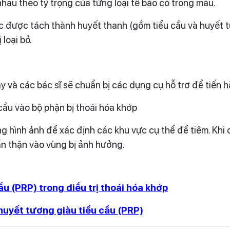
au theo tỷ trọng của từng loại tế bào có trong máu.
ục được tách thành huyết thanh (gồm tiểu cầu và huyết t
loại bỏ.
y và các bác sĩ sẽ chuẩn bị các dụng cụ hỗ trơ để tiến 
ầu vào bộ phận bị thoái hóa khớp
 hình ảnh để xác định các khu vực cụ thể để tiêm. Khi đã
n thận vào vùng bị ảnh hưởng.
u (PRP) trong điều trị thoái hóa khớp
huyết tương giàu tiểu cầu (PRP)