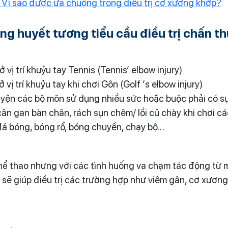
? Vì sao được ưa chuộng trong điều trị cơ xương khớp?
g huyết tương tiểu cầu điều trị chấn t
 vị trí khuỷu tay Tennis (Tennis’ elbow injury)
 vị trí khuỷu tay khi chơi Gôn (Golf ‘s elbow injury)
luyện các bộ môn sử dụng nhiều sức hoặc buộc phải có s
cân gan bàn chân, rách sụn chêm/ lồi củ chày khi chơi cá
đá bóng, bóng rổ, bóng chuyền, chạy bộ…
hể thao nhưng với các tình huống va chạm tác động từ 
 sẽ giúp điều trị các trường hợp như viêm gân, cơ xương