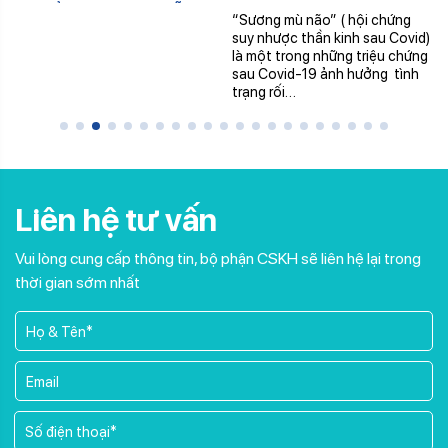
và kiểm soát lây nhiễm vi
“Sương mù não” ( hội chứng
rút Ebola trong các cơ
suy nhược thần kinh sau Covid)
sở khám, chữa bệnh
là một trong những triệu chứng
sau Covid-19 ảnh hưởng tình
trạng rối…
Liên hệ tư vấn
Vui lòng cung cấp thông tin, bộ phận CSKH sẽ liên hệ lại trong
thời gian sớm nhất