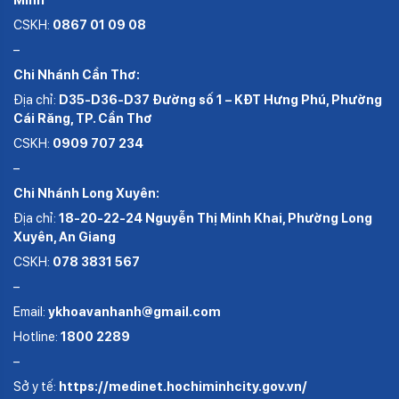
CSKH:
0867 01 09 08
–
Chi Nhánh Cần Thơ:
Địa chỉ:
D35-D36-D37 Đường số 1 – KĐT Hưng Phú, Phường
Cái Răng, TP. Cần Thơ
CSKH:
0909 707 234
–
Chi Nhánh Long Xuyên:
Địa chỉ:
18-20-22-24 Nguyễn Thị Minh Khai, Phường Long
Xuyên, An Giang
CSKH:
078 3831 567
–
Email:
ykhoavanhanh@gmail.com
Hotline:
1800 2289
–
Sở y tế:
https://medinet.hochiminhcity.gov.vn/