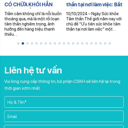
CÓ CHỮA KHỎI HẲN
thần tại nơi làm việc: Bắt
ĐƯỢC KHÔNG?
đầu từ hôm nay!
Trầm cảm không chỉ là nỗi buồn
10/10/2024 – Ngày Sức khỏe
thoáng qua, mà là một rối loạn
Tâm thần Thế giới năm nay với
tâm thần nghiêm trọng, ảnh
chủ đề “Ưu tiên sức khỏe tâm
hưởng đến hàng triệu thanh
thần tại nơi làm việc“ một…
thiếu…
Liên hệ tư vấn
Vui lòng cung cấp thông tin, bộ phận CSKH sẽ liên hệ lại trong
thời gian sớm nhất