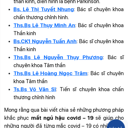
thần kinh, điển hình là bệnh Parkinson.
Bs. Lê Thị Tuyết Nhung
: Bác sĩ chuyên khoa
chấn thương chỉnh hình.
Ths.Bs Lê Thụy Minh An
: Bác sĩ chuyên khoa
Thần kinh
Bs.CK1 Nguyễn Tuấn Anh
: Bác sĩ chuyên khoa
Thần kinh
Ths.Bs Lê Nguyễn Thụy Phương
: Bác sĩ
chuyên khoa Tâm thần
Ths.Bs Lê Hoàng Ngọc Trâm
: Bác sĩ chuyên
khoa Tâm thần
Ts.Bs Võ Văn Sĩ
: Tiến sĩ chuyên khoa chấn
thương chỉnh hình
Mong rằng qua bài viết chia sẻ những phương pháp
khắc phục
mất ngủ hậu covid – 19
sẽ giúp cho
những người đã từng mắc covid – 19 có những lựa