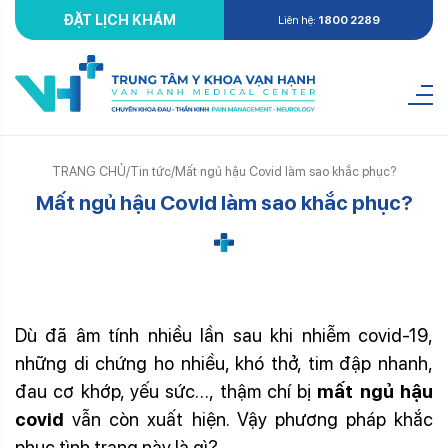
ĐẶT LỊCH KHÁM
Liên hệ:
1800 2289
TRANG CHỦ
/
Tin tức
/
Mất ngủ hậu Covid làm sao khắc phục?
Mất ngủ hậu Covid làm sao khắc phục?
mất ngủ hậu covid
Dù đã âm tính nhiều lần sau khi nhiễm covid-19,
những di chứng ho nhiều, khó thở, tim đập nhanh,
đau cơ khớp, yếu sức…, thậm chí bị
mất ngủ hậu
covid
vẫn còn xuất hiện. Vậy phương pháp khắc
phục tình trạng này là gì?