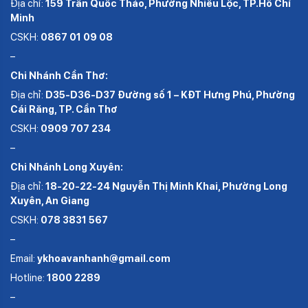
Địa chỉ:
159 Trần Quốc Thảo, Phường Nhiêu Lộc, TP.Hồ Chí
Minh
CSKH:
0867 01 09 08
–
Chi Nhánh Cần Thơ:
Địa chỉ:
D35-D36-D37 Đường số 1 – KĐT Hưng Phú, Phường
Cái Răng, TP. Cần Thơ
CSKH:
0909 707 234
–
Chi Nhánh Long Xuyên:
Địa chỉ:
18-20-22-24 Nguyễn Thị Minh Khai, Phường Long
Xuyên, An Giang
CSKH:
078 3831 567
–
Email:
ykhoavanhanh@gmail.com
Hotline:
1800 2289
–