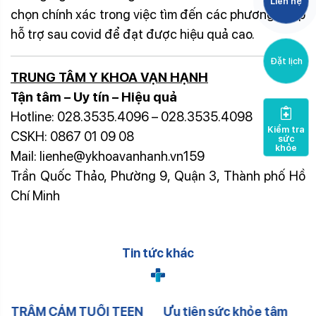
Liên hệ
chọn chính xác trong việc tìm đến các phương pháp
hỗ trợ sau covid để đạt được hiệu quả cao.
Đặt lịch
TRUNG TÂM Y KHOA VẠN HẠNH
Tận tâm – Uy tín – Hiệu quả
Hotline: 028.3535.4096 – 028.3535.4098
Kiểm tra
CSKH: 0867 01 09 08
sức
khỏe
Mail: lienhe@ykhoavanhanh.vn159
Trần Quốc Thảo, Phường 9, Quận 3, Thành phố Hồ
Chí Minh
Tin tức khác
TRẦM CẢM TUỔI TEEN
Ưu tiên sức khỏe tâm