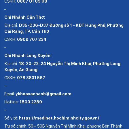
CSKH:
0867 01 09 08
–
Chi Nhánh Cần Thơ:
Địa chỉ:
D35-D36-D37 Đường số 1 – KĐT Hưng Phú, Phường
Cái Răng, TP. Cần Thơ
CSKH:
0909 707 234
–
Chi Nhánh Long Xuyên:
Địa chỉ:
18-20-22-24 Nguyễn Thị Minh Khai, Phường Long
Xuyên, An Giang
CSKH:
078 3831 567
–
Email:
ykhoavanhanh@gmail.com
Hotline:
1800 2289
–
Sở y tế:
https://medinet.hochiminhcity.gov.vn/
Trụ sở chính: 59 – 59B Nguyễn Thị Minh Khai, phường Bến Thành,