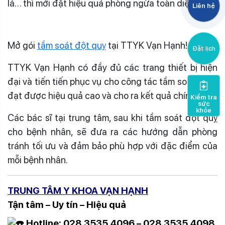
lá… thì mới đặt hiệu quả phòng ngừa toàn diện.
Liên hệ
Mở gói
tầm soát đột quỵ
tại TTYK Vạn Hạnh!
Đặt lịch
TTYK Vạn Hạnh có đầy đủ các trang thiết bị hiện
đại và tiến tiến phục vụ cho công tác tầm soát bệnh
đạt được hiệu quả cao và cho ra kết quả chính xác.
Kiểm tra
sức
khỏe
Các bác sĩ tại trung tâm, sau khi tầm soát đột quỵ
cho bệnh nhân, sẽ đưa ra các hướng dẫn phòng
tránh tối ưu và đảm bảo phù hợp với đặc điểm của
mỗi bệnh nhân.
TRUNG TÂM Y KHOA VẠN HẠNH
Tận tâm – Uy tín – Hiệu quả
Hotline: 028.3535.4096 – 028.3535.4098