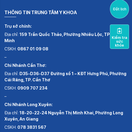
Đặt lịch
THÔNG TIN TRUNG TÂM Y KHOA
Trụ sở chính:
Địa chỉ:
159 Trần Quốc Thảo, Phường Nhiêu Lộc, TP.Hồ Chí
Kiểm tra
Minh
sức
khỏe
CSKH:
0867 01 09 08
–
Chi Nhánh Cần Thơ:
Địa chỉ:
D35-D36-D37 Đường số 1 – KĐT Hưng Phú, Phường
Cái Răng, TP. Cần Thơ
CSKH:
0909 707 234
–
Chi Nhánh Long Xuyên:
Địa chỉ:
18-20-22-24 Nguyễn Thị Minh Khai, Phường Long
Xuyên, An Giang
CSKH:
078 3831 567