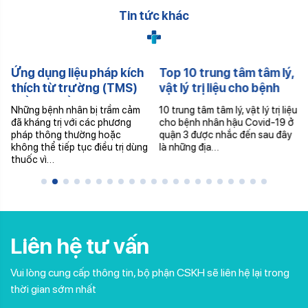
Tin tức khác
Ứng dụng liệu pháp kích
Top 10 trung tâm tâm lý,
thích từ trường (TMS)
vật lý trị liệu cho bệnh
điều trị trầm cảm
nhân hậu Covid-19 quận
Những bệnh nhân bị trầm cảm
10 trung tâm tâm lý, vật lý trị liệu
3
đã kháng trị với các phương
cho bệnh nhân hậu Covid-19 ở
pháp thông thường hoặc
quận 3 được nhắc đến sau đây
không thể tiếp tục điều trị dùng
là những địa…
thuốc vì…
Liên hệ tư vấn
Vui lòng cung cấp thông tin, bộ phận CSKH sẽ liên hệ lại trong
thời gian sớm nhất