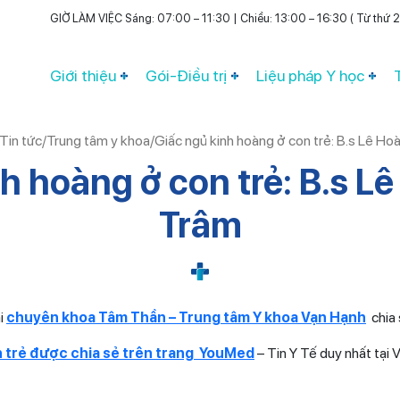
GIỜ LÀM VIỆC Sáng: 07:00 – 11:30 | Chiều: 13:00 – 16:30 ( Từ thứ 2 
Giới thiệu
Gói-Điều trị
Liệu pháp Y học
Tin tức
/
Trung tâm y khoa
/
Giấc ngủ kinh hoàng ở con trẻ: B.s Lê H
h hoàng ở con trẻ: B.s 
Trâm
i
chuyên khoa Tâm Thần – Trung tâm Y khoa Vạn Hạnh
chia 
n trẻ được chia sẻ trên trang YouMed
– Tin Y Tế duy nhất tại