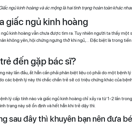
Giấc ngủ kinh hoàng và ác mộng là hai tình trạng hoàn toàn khác nha
a giấc ngủ kinh hoàng
c ngủ kinh hoàng vẫn chưa được tìm ra. Tuy nhiên người ta thấy một
chân không yên, hội chứng ngưng thở khi ngủ,… Đặc biệt là trong tiền 
trẻ đến gặp bác sĩ?
rạng này lần đầu, ắt hẳn cần phải phân biệt liệu có phải do một bệnh lý
do các bệnh lý này thì chắc chắn trẻ sẽ có triệu chứng khác của bện
h lý cấp tính nào và giấc ngủ kinh hoàng chỉ xảy ra từ 1-2 lần trong
ình trạng này sẽ ổn định và hết hẳn khi trẻ dậy thì.
g sau đây thì khuyên bạn nên đưa bé 