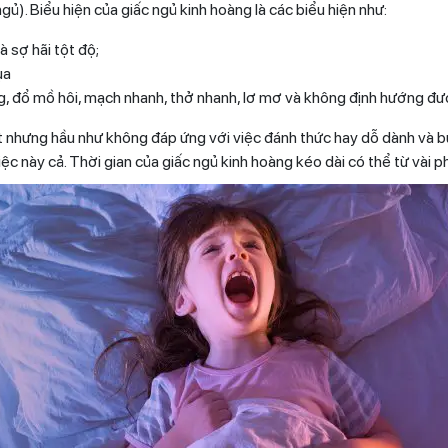
gủ). Biểu hiện của giấc ngủ kinh hoàng là các biểu hiện như:
 sợ hãi tột độ;
ụa
ng, đổ mồ hôi, mạch nhanh, thở nhanh, lơ mơ và không định hướng đ
t nhưng hầu như không đáp ứng với việc đánh thức hay dỗ dành và bu
ệc này cả. Thời gian của giấc ngủ kinh hoàng kéo dài có thể từ vài 