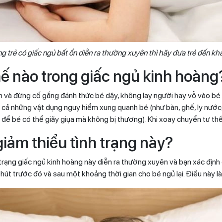
ng trẻ có giấc ngủ bất ổn diễn ra thường xuyên thì hãy đưa trẻ đến kh
thế nào trong giấc ngủ kinh hoàng
nh và đừng cố gắng đánh thức bé dậy, không lay người hay vỗ vào bé
ất cả những vật dụng nguy hiểm xung quanh bé (như bàn, ghế, ly nướ
để bé có thể giãy giụa mà không bị thương). Khi xoay chuyển tư th
giảm thiểu tình trạng này?
h trạng giấc ngủ kinh hoàng này diễn ra thường xuyên và bạn xác địn
út trước đó và sau một khoảng thời gian cho bé ngủ lại. Điều này là