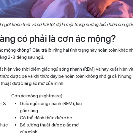
 ngột khóc thét và sợ hãi tột độ là một trong những biểu hiện của gi
oàng có phải là cơn ác mộng?
ác mộng không? Câu trả lời rằng hai tình trạng này hoàn toàn khác n
ảng 2-3 tiếng sau ngủ.
uất hiện vào thời điểm giấc ngủ sóng nhanh (REM) và hay xuất hiện và
 thức được bé và khi thức dậy bé hoàn toàn không nhớ gì cả. Nhưng
thuật được lại giấc mơ của mình.
Cơn ác mộng (nightmare)
– 3
Giấc ngủ sóng nhanh (REM); lúc
gần sáng.
Có thể đánh thức được bé.
thức
Bé tường thuật được giấc mơ
của mình.