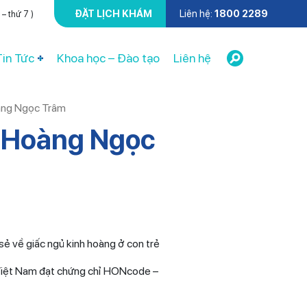
ĐẶT LỊCH KHÁM
Liên hệ:
1800 2289
– thứ 7 )
Tin Tức
Khoa học – Đào tạo
Liên hệ
oàng Ngọc Trâm
Lê Hoàng Ngọc
sẻ về giấc ngủ kinh hoàng ở con trẻ
 Việt Nam đạt chứng chỉ HONcode –