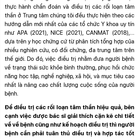
thực hành chẩn đoán và điều trị các rối loạn tâm
thần ở Trung tâm chúng tôi đều thực hiện theo các
hướng dẫn mới nhất của các tổ chức Y khoa uy tín
như APA (2021), NICE (2021), CANMAT (2018),…
dựa trên y học chứng cứ từ phân tích tổng hợp của
nhiều nghiên cứu, có đối chứng, đa trung tâm trên
thế giới. Do đó, việc điều trị nhằm đưa người bệnh
về trạng thái sức khỏe bình thường, phục hồi chức
năng học tập, nghề nghiệp, xã hội, và mục tiêu cao
nhất là nâng cao chất lượng cuộc sống của người
bệnh.
Đ
ể điều trị
các rối loạn tâm thần
hiệu qu
ả,
bên
cạnh việc được
bác s
ĩ
giải thích cặn kẽ chi tiết
về
về bệnh cũng như
kế hoạch điều trị
thì
người
bệnh cần
phải
tuân thủ điều trị và
hợp tác tốt