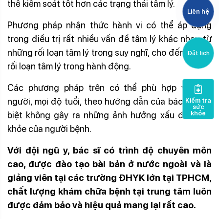
thể kiểm soát tốt hơn các trạng thái tâm lý.
Liên hệ
Phương pháp nhận thức hành vi có thể áp dụng
trong điều trị rất nhiều vấn đề tâm lý khác nhau từ
những rối loạn tâm lý trong suy nghĩ, cho đến những
Đặt lịch
rối loạn tâm lý trong hành động.
Các phương pháp trên có thể phù hợp với mọi
người, mọi độ tuổi, theo hướng dẫn của bác sĩ. Đặc
Kiểm tra
sức
khỏe
biệt không gây ra những ảnh hưởng xấu đến sức
khỏe của người bệnh.
Với đội ngũ y, bác sĩ có trình độ chuyên môn
cao, được đào tạo bài bản ở nước ngoài và là
giảng viên tại các trường
Đ
HYK lớn tại TPHCM,
chất lượng khám chữa bệnh
tại trung tâm
luôn
được đảm bảo và hiệu quả mang lại rất cao.