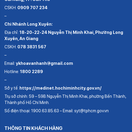
CSKH:
0909 707 234
–
Chi Nhánh Long Xuyên:
Địa chỉ:
18-20-22-24 Nguyễn Thị Minh Khai, Phường Long
Xuyên, An Giang
CSKH:
078 3831 567
–
Email:
ykhoavanhanh@gmail.com
Hotline:
1800 2289
–
Sở y tế:
https://medinet.hochiminhcity.gov.vn/
Trụ sở chính: 59 – 59B Nguyễn Thị Minh Khai, phường Bến Thành,
Thành phố Hồ Chí Minh.
Số điện thoại: 1900.63.85.63 – Email: syt@tphcm.gov.vn
THÔNG TIN KHÁCH HÀNG