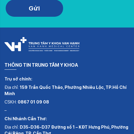
Please leave this field empty.
Gửi
THÔNG TIN TRUNG TÂM Y KHOA
Trụ sở chính:
Địa chỉ:
159 Trần Quốc Thảo, Phường Nhiêu Lộc, TP.Hồ Chí
Minh
CSKH:
0867 01 09 08
–
Chi Nhánh Cần Thơ:
Địa chỉ:
D35-D36-D37 Đường số 1 – KĐT Hưng Phú, Phường
Cái Răng, TP. Cần Thơ