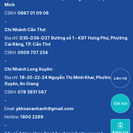
Minh
CSKH:
0867 01 09 08
–
Chi Nhánh Cần Thơ:
Địa chỉ:
D35-D36-D37 Đường số 1 – KĐT Hưng Phú, Phường
Cái Răng, TP. Cần Thơ
CSKH:
0909 707 234
–
Chi Nhánh Long Xuyên:
Địa chỉ:
18-20-22-24 Nguyễn Thị Minh Khai, Phường Long
Liên hệ
Xuyên, An Giang
CSKH:
078 3831 567
–
Đặt lịch
Email:
ykhoavanhanh@gmail.com
Hotline:
1800 2289
–
Kiểm tra