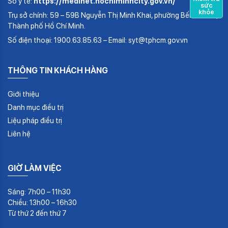
Sở y tế:
https://medinet.hochiminhcity.gov.vn/
sức
khỏe
Trụ sở chính: 59 – 59B Nguyễn Thị Minh Khai, phường Bến Thành,
Thành phố Hồ Chí Minh.
Số điện thoại: 1900.63.85.63 – Email: syt@tphcm.gov.vn
THÔNG TIN KHÁCH HÀNG
Giới thiệu
Danh mục điều trị
Liệu pháp điều trị
Liên hệ
GIỜ LÀM VIỆC
Sáng: 7h00 – 11h30
Chiều: 13h00 – 16h30
Từ thứ 2 đến thứ 7